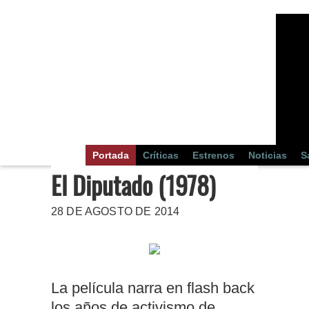
Portada
Críticas
Estrenos
Noticias
S
El Diputado (1978)
28 DE AGOSTO DE 2014
La película narra en flash back
los años de activismo de