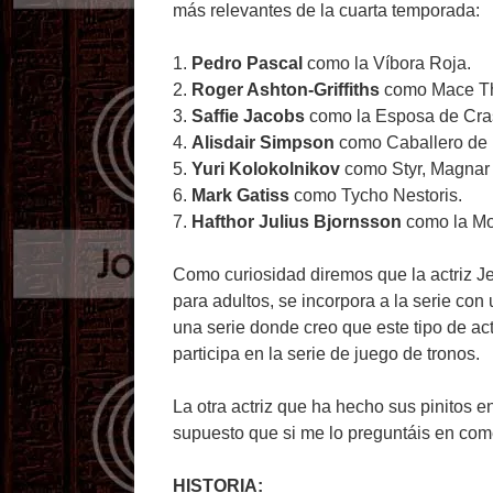
más relevantes de la cuarta temporada:
1.
Pedro Pascal
como la Víbora Roja.
2.
Roger Ashton-Griffiths
como Mace Thy
3.
Saffie Jacobs
como la Esposa de Cras
4.
Alisdair Simpson
como Caballero de 
5.
Yuri Kolokolnikov
como Styr, Magnar
6.
Mark Gatiss
como Tycho Nestoris.
7.
Hafthor Julius Bjornsson
como la Mo
Como curiosidad diremos que la actriz Je
para adultos, se incorpora a la serie con
una serie donde creo que este tipo de ac
participa en la serie de juego de tronos.
La otra actriz que ha hecho sus pinitos
supuesto que si me lo preguntáis en come
HISTORIA: