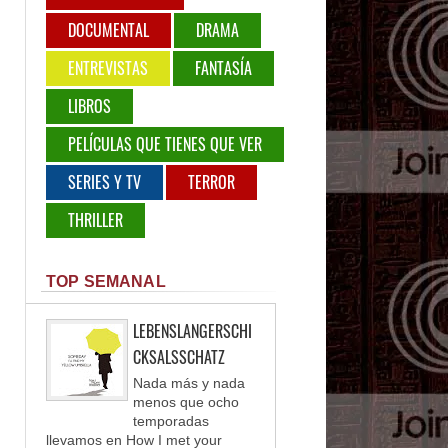
DOCUMENTAL
DRAMA
ENTREVISTAS
FANTASÍA
LIBROS
PELÍCULAS QUE TIENES QUE VER
SERIES Y TV
TERROR
THRILLER
TOP SEMANAL
LEBENSLANGERSCHI
CKSALSSCHATZ
Nada más y nada
menos que ocho
temporadas
llevamos en How I met your