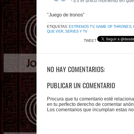
- Es el único momento en que 
"Juego de tronos"
ETIQUETAS:
ESTRENOS TV
,
GAME OF THRONES
,
QUE VER
,
SERIES Y TV
TWEET
NO HAY COMENTARIOS:
PUBLICAR UN COMENTARIO
Procura que tu comentario esté relacion
en tu perfecto derecho de comentar anón
Los comentarios que incumplan estas no