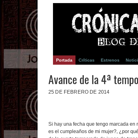
Portada
Críticas
Estrenos
Notic
Avance de la 4ª tempo
25 DE FEBRERO DE 2014
Si hay una fecha que tengo marcada en m
es el cumpleaños de mi mujer?, ¿por qué 