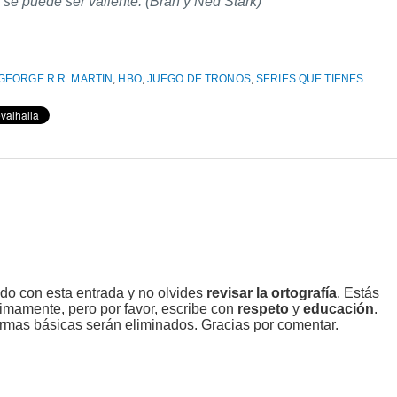
se puede ser valiente. (Bran y Ned Stark)
GEORGE R.R. MARTIN
,
HBO
,
JUEGO DE TRONOS
,
SERIES QUE TIENES
ado con esta entrada y no olvides
revisar la ortografía
. Estás
imamente, pero por favor, escribe con
respeto
y
educación
.
rmas básicas serán eliminados. Gracias por comentar.