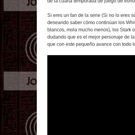
de la cuarta temporada de juego de trono
Si eres un fan de la serie (Si no lo eres s
deseando saber cómo continúan los Whit
blancos, mola mucho menos), los Stark o
dudando que es el mejor personaje de la 
que con este pequeño avance con todo 