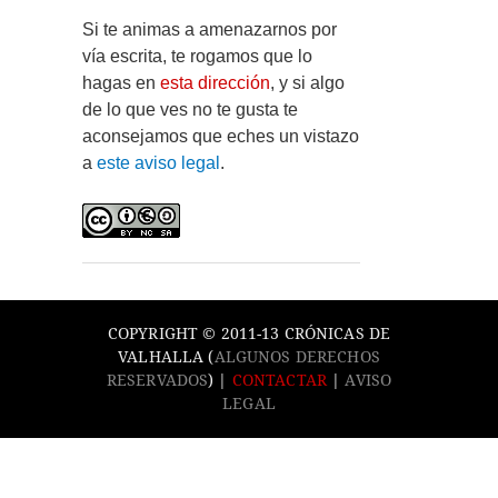
Si te animas a amenazarnos por
vía escrita, te rogamos que lo
hagas en
esta dirección
, y si algo
de lo que ves no te gusta te
aconsejamos que eches un vistazo
a
este aviso legal
.
COPYRIGHT © 2011-13 CRÓNICAS DE
VALHALLA (
ALGUNOS DERECHOS
RESERVADOS
) |
CONTACTAR
|
AVISO
LEGAL