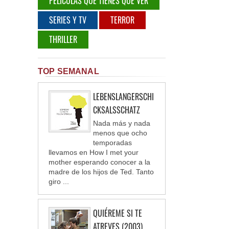
PELÍCULAS QUE TIENES QUE VER
SERIES Y TV
TERROR
THRILLER
TOP SEMANAL
LEBENSLANGERSCHI
CKSALSSCHATZ
Nada más y nada
menos que ocho
temporadas
llevamos en How I met your
mother esperando conocer a la
madre de los hijos de Ted. Tanto
giro ...
QUIÉREME SI TE
ATREVES (2003)