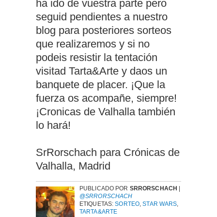
ha ido de vuestra parte pero
seguid pendientes a nuestro
blog para posteriores sorteos
que realizaremos y si no
podeis resistir la tentación
visitad Tarta&Arte y daos un
banquete de placer. ¡Que la
fuerza os acompañe, siempre!
¡Cronicas de Valhalla también
lo hará!
SrRorschach para Crónicas de
Valhalla, Madrid
PUBLICADO POR
SRRORSCHACH
|
@SRRORSCHACH
ETIQUETAS:
SORTEO
,
STAR WARS
,
TARTA&ARTE