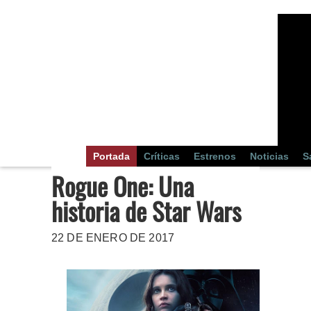
Portada
Críticas
Estrenos
Noticias
S
Rogue One: Una
historia de Star Wars
22 DE ENERO DE 2017