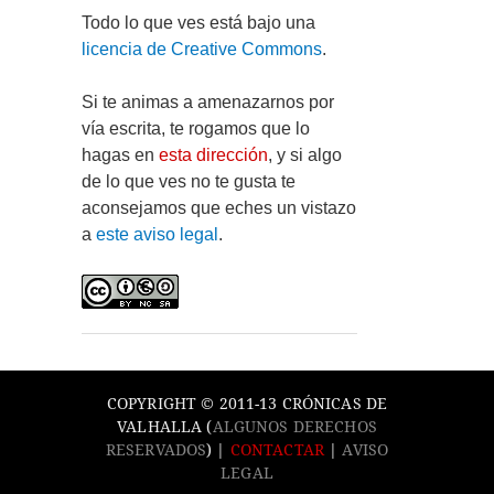
Todo lo que ves está bajo una
licencia de Creative Commons
.
Si te animas a amenazarnos por
vía escrita, te rogamos que lo
hagas en
esta dirección
, y si algo
de lo que ves no te gusta te
aconsejamos que eches un vistazo
a
este aviso legal
.
COPYRIGHT © 2011-13 CRÓNICAS DE
VALHALLA (
ALGUNOS DERECHOS
RESERVADOS
) |
CONTACTAR
|
AVISO
LEGAL