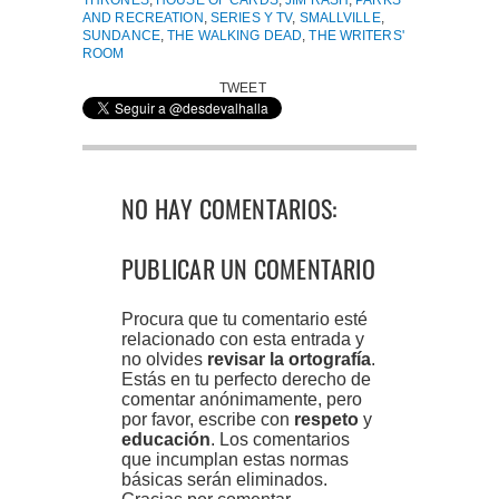
THRONES
,
HOUSE OF CARDS
,
JIM RASH
,
PARKS
AND RECREATION
,
SERIES Y TV
,
SMALLVILLE
,
SUNDANCE
,
THE WALKING DEAD
,
THE WRITERS'
ROOM
TWEET
NO HAY COMENTARIOS:
PUBLICAR UN COMENTARIO
Procura que tu comentario esté
relacionado con esta entrada y
no olvides
revisar la ortografía
.
Estás en tu perfecto derecho de
comentar anónimamente, pero
por favor, escribe con
respeto
y
educación
. Los comentarios
que incumplan estas normas
básicas serán eliminados.