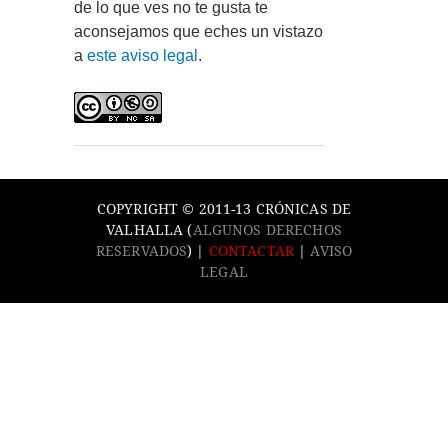
de lo que ves no te gusta te
aconsejamos que eches un vistazo
a
este aviso legal
.
COPYRIGHT © 2011-13 CRÓNICAS DE
VALHALLA (
ALGUNOS DERECHOS
RESERVADOS
) |
CONTACTAR
|
AVISO
LEGAL