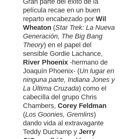
Gran parte del éxito de la
película recae en un buen
reparto encabezado por
Wil
Wheaton
(
Star Trek: La Nueva
Generación, The Big Bang
Theory
) en el papel del
sensible Gordie Lachance,
River Phoenix
-hermano de
Joaquín Phoenix- (
Un lugar en
ninguna parte, Indiana Jones y
La Última Cruzada
) como el
cabecilla del grupo Chris
Chambers,
Corey Feldman
(
Los Goonies, Gremlins
)
dando vida al extravagante
Teddy Duchamp y
Jerry