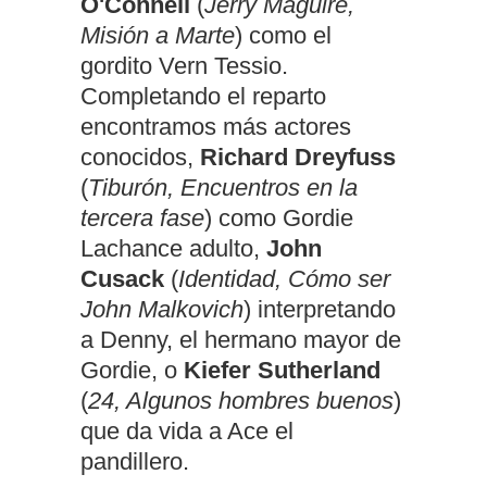
O'Connell
(
Jerry Maguire,
Misión a Marte
) como el
gordito Vern Tessio.
Completando el reparto
encontramos más actores
conocidos,
Richard Dreyfuss
(
Tiburón, Encuentros en la
tercera fase
) como Gordie
Lachance adulto,
John
Cusack
(
Identidad, Cómo ser
John Malkovich
) interpretando
a Denny, el hermano mayor de
Gordie, o
Kiefer Sutherland
(
24, Algunos hombres buenos
)
que da vida a Ace el
pandillero.