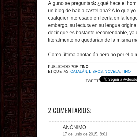
Alguno se preguntará: ¿qué hace el hom
un blog de habla castellana? A lo que yo 
cualquier interesado en leerla en la leng
embargo, su lectura en su lengua original
decir que es bastante recomendable, ya 
literalmente no quedarían de la misma m
Como última anotación pero no por ello m
PUBLICADO POR
TINO
ETIQUETAS:
CATALÁN
,
LIBROS
,
NOVELA
,
TINO
TWEET
2 COMENTARIOS:
ANÓNIMO
17 de junio de 2015, 8:01