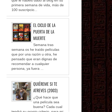
que le habéis dado al blog en su
primera semana de vida, más de
100 suscripcio...
EL CICLO DE LA
PUERTA DE LA
MUERTE
Semana tras
semana os he traído películas
que por una razón u otra, he
pensado que eran dignas de
recomendar a cualquier
persona, ya fuera ...
QUIÉREME SI TE
ATREVES (2003)
¿Qué hace que
una película sea
buena? Cada cual
tendrá su propio criterio, para mi