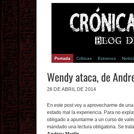
Portada
Críticas
Estrenos
Notic
Wendy ataca, de Andr
28 DE ABRIL DE 2014
En este post voy a aprovecharme de una 
estado mal la experiencia. Para no expla
obligado a apuntarme a un curso de valen
mandado una lectura obligatoria. Se trata
Andreu Martín
.