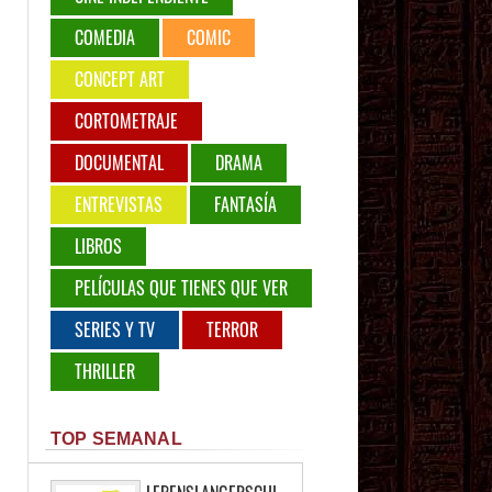
COMEDIA
COMIC
CONCEPT ART
CORTOMETRAJE
DOCUMENTAL
DRAMA
ENTREVISTAS
FANTASÍA
LIBROS
PELÍCULAS QUE TIENES QUE VER
SERIES Y TV
TERROR
THRILLER
TOP SEMANAL