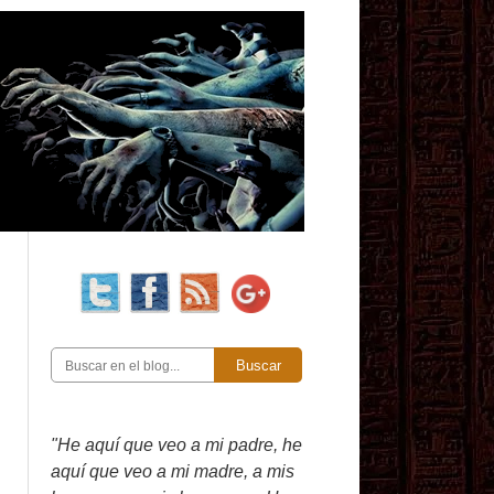
Buscar
"He aquí que veo a mi padre, he
aquí que veo a mi madre, a mis