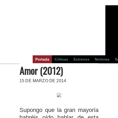
Portada
Críticas
Estrenos
Noticias
S
Amor (2012)
15 DE MARZO DE 2014
Supongo que la gran mayoría
habréis oído hablar de esta