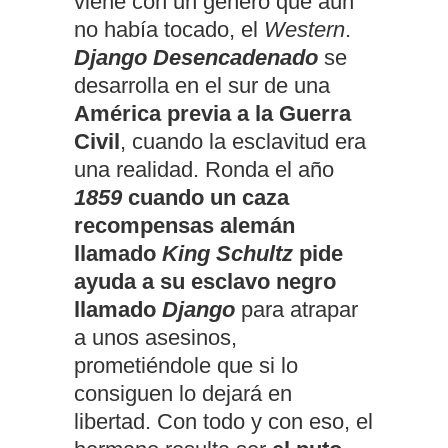
viene con un género que aún
no había tocado, el
Western
.
Django Desencadenado
se
desarrolla en el sur de una
América previa a la Guerra
Civil
, cuando la esclavitud era
una realidad. Ronda el año
1859
cuando un caza
recompensas alemán
llamado
King Schultz
pide
ayuda a su esclavo negro
llamado
Django
para atrapar
a unos asesinos,
prometiéndole que si lo
consiguen lo dejará en
libertad. Con todo y con eso, el