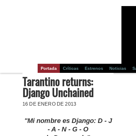
Portada
Críticas
Estrenos
Noticias
S
Tarantino returns:
Django Unchained
16 DE ENERO DE 2013
"Mi nombre es Django: D - J
- A - N - G - O