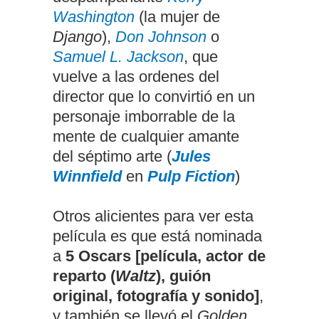
Washington
(la mujer de
Django
),
Don Johnson
o
Samuel L. Jackson
, que
vuelve a las ordenes del
director que lo convirtió en un
personaje imborrable de la
mente de cualquier amante
del séptimo arte (
Jules
Winnfield
en
Pulp Fiction
)
Otros alicientes para ver esta
película es que está nominada
a
5 Oscars [película, actor de
reparto (
Waltz
), guión
original, fotografía y sonido]
,
y también se llevó el
Golden