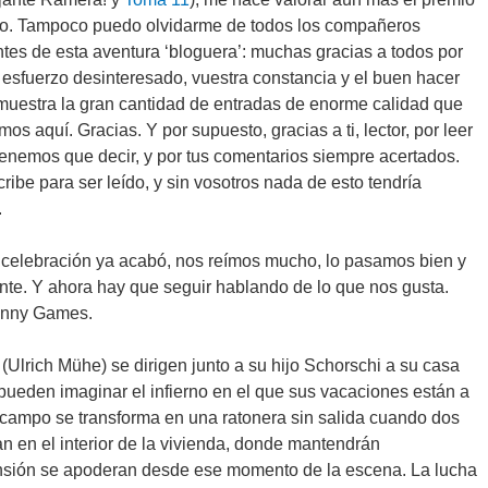
do. Tampoco puedo olvidarme de todos los compañeros
ntes de esta aventura ‘bloguera’: muchas gracias a todos por
 esfuerzo desinteresado, vuestra constancia y el buen hacer
uestra la gran cantidad de entradas de enorme calidad que
mos aquí. Gracias. Y por supuesto, gracias a ti, lector, por leer
tenemos que decir, y por tus comentarios siempre acertados.
ribe para ser leído, y sin vosotros nada de esto tendría
.
 celebración ya acabó, nos reímos mucho, lo pasamos bien y
ente. Y ahora hay que seguir hablando de lo que nos gusta.
unny Games.
Ulrich Mühe) se dirigen junto a su hijo Schorschi a su casa
pueden imaginar el infierno en el que sus vacaciones están a
e campo se transforma en una ratonera sin salida cuando dos
an en el interior de la vivienda, donde mantendrán
 tensión se apoderan desde ese momento de la escena. La lucha