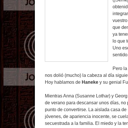
obteni
integra
vuestro
que dem
ya tene
lo que 
Uno esc
sentido
Pero la
nos dolió (mucho) la cabeza al día sigui
Hoy hablamos de
Haneke
y su genial F
Mientras Anna (Susanne Lothar) y Georg (
de verano para descansar unos días, no 
punto de convertirse. La aislada casa d
jóvenes, de apariencia inocente, se cuel
secuestrada a la familia. El miedo y la