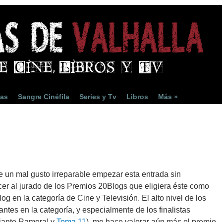
ias
Sangre Cinéfila
Series y Tv
Libros
Más »
e un mal gusto irreparable empezar esta entrada sin
er al jurado de los Premios 20Blogs que eligiera éste como
log en la categoría de Cine y Televisión. El alto nivel de los
pantes en la categoría, y especialmente de los finalistas
jante Ramera! y
Toma 11
), me hace valorar aún más el premio