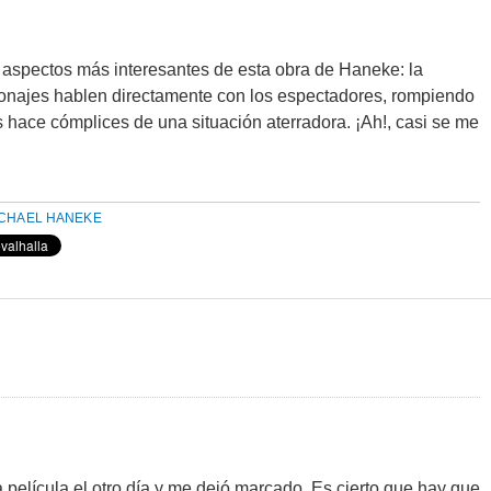
aspectos más interesantes de esta obra de Haneke: la
sonajes hablen directamente con los espectadores, rompiendo
os hace cómplices de una situación aterradora. ¡Ah!, casi se me
CHAEL HANEKE
a película el otro día y me dejó marcado. Es cierto que hay que