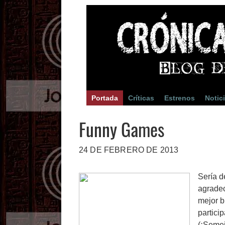
Portada
Críticas
Estrenos
Notic
Funny Games
24 DE FEBRERO DE 2013
Sería d
agradec
mejor b
partici
(¡Seme