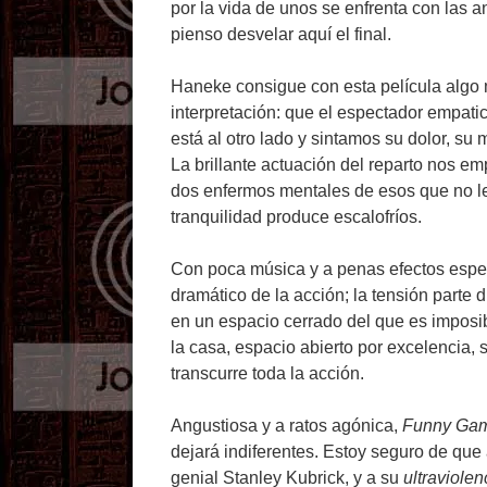
por la vida de unos se enfrenta con las a
pienso desvelar aquí el final.
Haneke consigue con esta película algo mu
interpretación: que el espectador empati
está al otro lado y sintamos su dolor, s
La brillante actuación del reparto nos em
dos enfermos mentales de esos que no le
tranquilidad produce escalofríos.
Con poca música y a penas efectos especi
dramático de la acción; la tensión parte 
en un espacio cerrado del que es imposibl
la casa, espacio abierto por excelencia, 
transcurre toda la acción.
Angustiosa y a ratos agónica,
Funny Ga
dejará indiferentes. Estoy seguro de que
genial Stanley Kubrick, y a su
ultraviolen