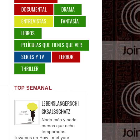
DOCUMENTAL
DRAMA
ENTREVISTAS
FANTASÍA
LIBROS
PELÍCULAS QUE TIENES QUE VER
SERIES Y TV
TERROR
THRILLER
TOP SEMANAL
LEBENSLANGERSCHI
CKSALSSCHATZ
Nada más y nada
menos que ocho
temporadas
llevamos en How I met your