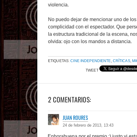
violencia.
No puedo dejar de mencionar uno de los 
complicidad con el espectador. Que per
la estructura tradicional de la escena, n
olvida: ojo con los mandos a distancia.
ETIQUETAS:
CINE INDEPENDIENTE
,
CRÍTICAS
,
MI
TWEET
2 COMENTARIOS:
JUAN ROURES
24 de febrero de 2013, 13:43
Enhorabuena por el premio :) justo vi est