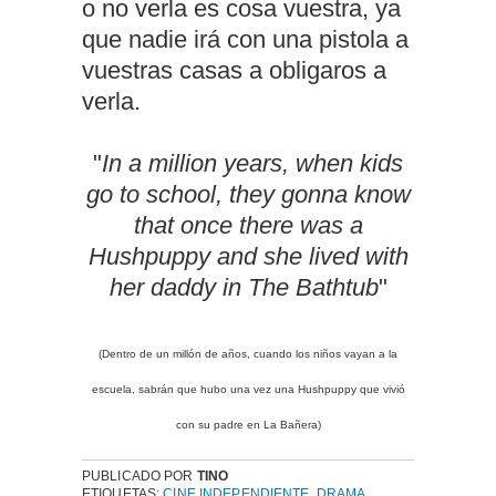
o no verla es cosa vuestra, ya
que nadie irá con una pistola a
vuestras casas a obligaros a
verla.
"
In a million years, when kids
go to school, they gonna know
that once there was a
Hushpuppy and she lived with
her daddy in The Bathtub
"
(Dentro de un millón de años, cuando los niños vayan a la
escuela, sabrán que hubo una vez una Hushpuppy que vivió
con su padre en La Bañera)
PUBLICADO POR
TINO
ETIQUETAS:
CINE INDEPENDIENTE
,
DRAMA
,