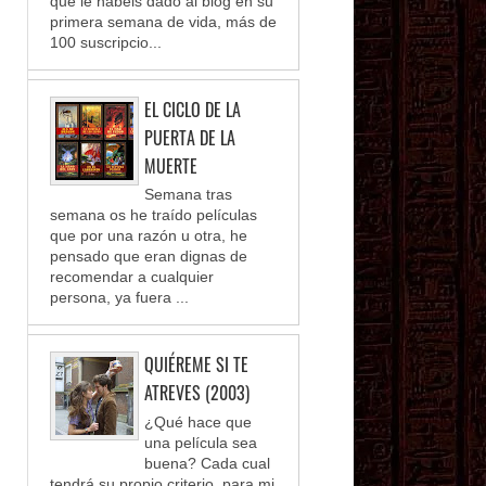
que le habéis dado al blog en su
primera semana de vida, más de
100 suscripcio...
EL CICLO DE LA
PUERTA DE LA
MUERTE
Semana tras
semana os he traído películas
que por una razón u otra, he
pensado que eran dignas de
recomendar a cualquier
persona, ya fuera ...
QUIÉREME SI TE
ATREVES (2003)
¿Qué hace que
una película sea
buena? Cada cual
tendrá su propio criterio, para mi