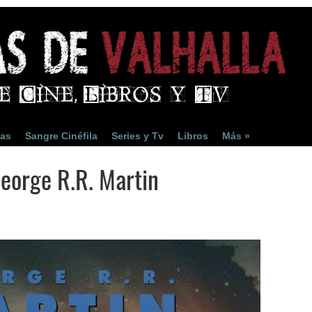
ias
Sangre Cinéfila
Series y Tv
Libros
Más »
George R.R. Martin