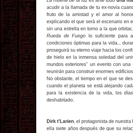
La muerte de la luz
es ante todo
una his
acudir a la llamada de tu ex-novia cuan
fruto de la amistad y el amor al hono
explicando el que será el escenario en e
sin una estrella en torno a la que orbit
Rueda de Fuego
lo suficiente para a
condiciones óptimas para la vida... dur
proseguirá su eterno viaje hacia los conf
de hielo en la inmensa soledad del uni
mundos exteriores" un evento con una 
reunirán para construir enormes edificios
No obstante, el tiempo en el que se des
cuando el planeta se está alejando cad
para la existencia de la vida, los dí
deshabitado.
Dirk t'Larien
, el protagonista de nuestra 
ella siete años después de que su relaci