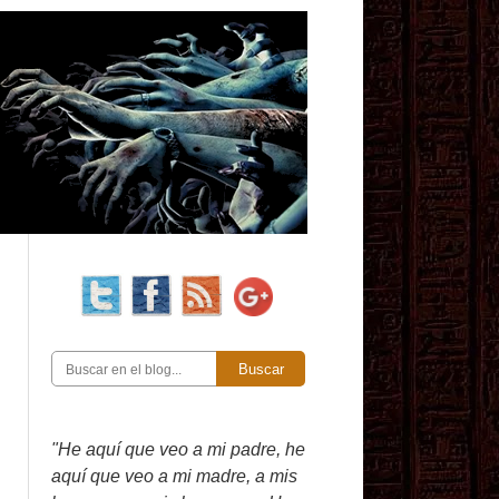
Buscar
"He aquí que veo a mi padre, he
aquí que veo a mi madre, a mis