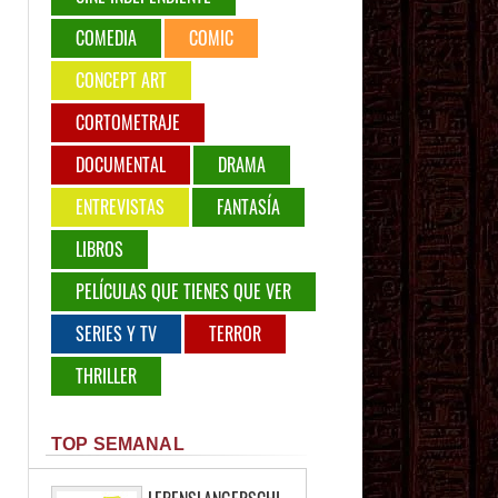
COMEDIA
COMIC
CONCEPT ART
CORTOMETRAJE
DOCUMENTAL
DRAMA
ENTREVISTAS
FANTASÍA
LIBROS
PELÍCULAS QUE TIENES QUE VER
SERIES Y TV
TERROR
THRILLER
TOP SEMANAL