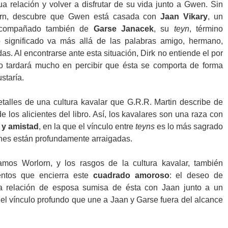
a relación y volver a disfrutar de su vida junto a Gwen. Sin
lorn, descubre que Gwen está casada con
Jaan Vikary
, un
, acompañado también de
Garse Janacek
, su
teyn
, término
 significado va más allá de las palabras amigo, hermano,
s. Al encontrarse ante esta situación, Dirk no entiende el por
 tardará mucho en percibir que ésta se comporta de forma
ustaría.
talles de una cultura kavalar que G.R.R. Martin describe de
los alicientes del libro. Así, los kavalares son una raza con
 y amistad
, en la que el vínculo entre
teyns
es lo más sagrado
iones están profundamente arraigadas.
mos Worlorn, y los rasgos de la cultura kavalar, también
entos que encierra este
cuadrado amoroso
: el deseo de
la relación de esposa sumisa de ésta con Jaan junto a un
 el vínculo profundo que une a Jaan y Garse fuera del alcance