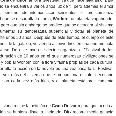
toria de amor
, amor interestelar, ya que hace falta amor para
do se encuentra a varios años luz de ti, pero además el amor
r, pero no adelantemos acontecimientos. El libro comienza
l que se desarrolla la trama,
Worlorn
, un planeta vagabundo,
ar, pero que sin embargo se predice que se acercará al sistema
umentar su temperatura superficial y dotar al planeta de
ante unos 50 años. Después de este tiempo, el cuerpo celeste
ines de la galaxia, volviendo a convertirse en una enorme bola
verso. De este modo se decide organizar el "Festival de los
duración de 10 años en el que numerosas civilizaciones se
 y poblar Worlorn con la flora y fauna propias de cada cultura.
arrolla la acción de la novela es una vez pasado El Festival,
a vez más del sistema que le proporciona el calor necesario
as son cada vez más fríos, y el planeta está practicamente
historia recibe la petición de
Gwen Delvano
para que acuda a
ón se hubiera disuelto. Intrigado, Dirk recorre media galaxia