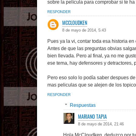
sobre la película para comprobar si te ha
RESPONDER
MCCLOUDKEN
8 de mayo de 2014, 5:43
Pues ya la vi, contar toda esa historia en
Antes de que las preguntas obvias salgan
bien llevada. Pero al final, ya no me gu
ese tema, hay defensores y detractores, pr
Pero eso solo lo podía saber despues de 
mas peliculas que se alejen de los topic
RESPONDER
Respuestas
MARIANO TAPIA
8 de mayo de 2014, 21:46
Hola McCloudken, deduzco por tu c