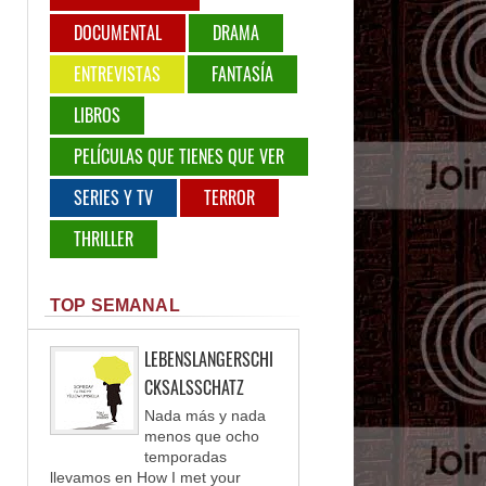
DOCUMENTAL
DRAMA
ENTREVISTAS
FANTASÍA
LIBROS
PELÍCULAS QUE TIENES QUE VER
SERIES Y TV
TERROR
THRILLER
TOP SEMANAL
LEBENSLANGERSCHI
CKSALSSCHATZ
Nada más y nada
menos que ocho
temporadas
llevamos en How I met your