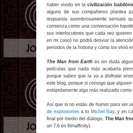
haber vivido en la
civilización babilón
alguno de sus compañeros plantea par
respuesta asombrosamente sensata qu
comienza como una conversación hipotéti
sus interlocutores que cada vez quieren
en mi caso) no podrá desviar la atenció
periodos de la historia y cómo los vivió 
The Man from Earth
es sin duda algu
películas que nada más acabarla pien
porque sabes que la va a disfrutar en
este blog, porque si consigo que alguien d
estúpidamente algo más realizado como e
Así que si no estás de humor para ver 
de explosiones
a lo
Michel Bay
, y en c
final por medio del diálogo,
The Man fro
un 7,6 en filmaffinity).