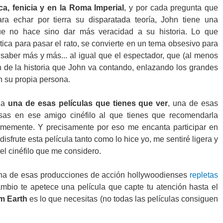
ica, fenicia y en la Roma Imperial
, y por cada pregunta que
a echar por tierra su disparatada teoría, John tiene una
e no hace sino dar más veracidad a su historia. Lo que
ca para pasar el rato, se convierte en un tema obsesivo para
 saber más y más... al igual que el espectador, que (al menos
n de la historia que John va contando, enlazando los grandes
en su propia persona.
na
una de esas películas que tienes que ver
, una de esas
sas en ese amigo cinéfilo al que tienes que recomendarla
ormemente. Y precisamente por eso me encanta participar en
isfrute esta película tanto como lo hice yo, me sentiré ligera y
l cinéfilo que me considero.
una de esas producciones de acción hollywoodienses
repletas
ambio te apetece una película que capte tu atención hasta el
m Earth
es lo que necesitas (no todas las películas consiguen