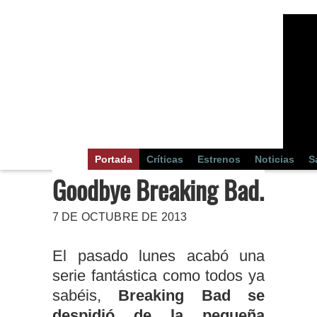
Portada
Críticas
Estrenos
Noticias
S
Goodbye Breaking Bad.
7 DE OCTUBRE DE 2013
El pasado lunes acabó una
serie fantástica como todos ya
sabéis,
Breaking Bad se
despidió de la pequeña