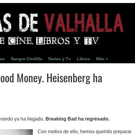
ias
Sangre Cinéfila
Series y Tv
Libros
Más »
lood Money. Heisenberg ha
rando ya ha llegado.
Breaking Bad ha regresado.
Con motivo de ello, hemos querido preparar