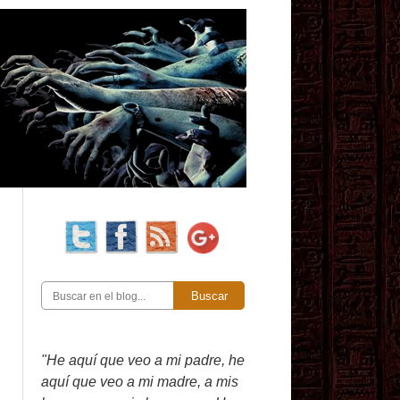
Buscar
"He aquí que veo a mi padre, he
aquí que veo a mi madre, a mis