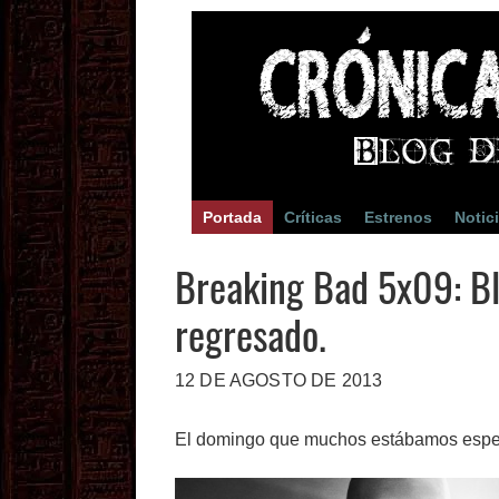
Portada
Críticas
Estrenos
Notic
Breaking Bad 5x09: B
regresado.
12 DE AGOSTO DE 2013
El domingo que muchos estábamos espe