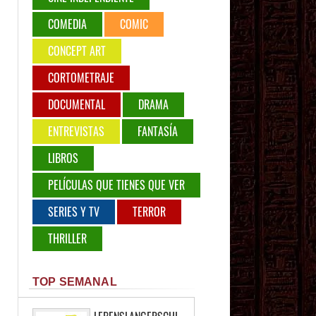
COMEDIA
COMIC
CONCEPT ART
CORTOMETRAJE
DOCUMENTAL
DRAMA
ENTREVISTAS
FANTASÍA
LIBROS
PELÍCULAS QUE TIENES QUE VER
SERIES Y TV
TERROR
THRILLER
TOP SEMANAL