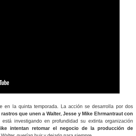
 en la quinta temporada. La acción se desarrolla por dos
s rastros que unen a Walter, Jesse y Mike Ehrmantraut con
a está investigando en profundidad su extinta organización
ike intentan retomar el negocio de la producción de
Walter, querían huir y dejarlo para siempre.