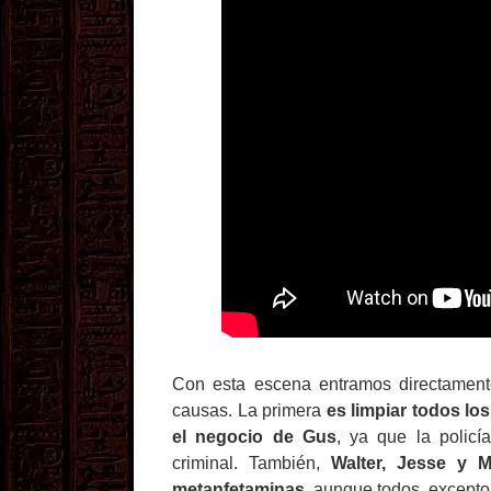
Con esta escena entramos directamente
causas. La primera
es limpiar todos lo
el negocio de Gus
, ya que la policí
criminal. También,
Walter, Jesse y M
metanfetaminas
, aunque todos, excepto 