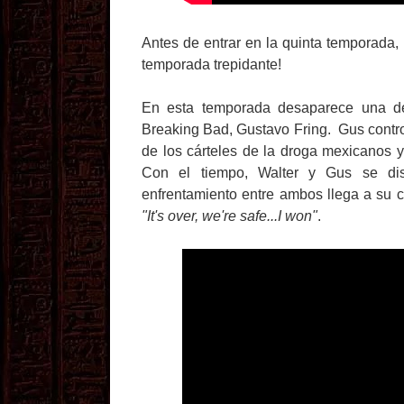
Antes de entrar en la quinta temporada,
temporada trepidante!
En esta temporada desaparece una d
Breaking Bad, Gustavo Fring. Gus contro
de los cárteles de la droga mexicanos 
Con el tiempo, Walter y Gus se dist
enfrentamiento entre ambos llega a su c
"It's over, we're safe...I won"
.