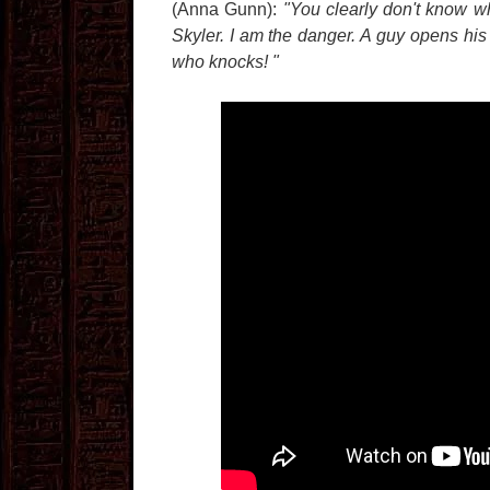
(Anna Gunn):
"You clearly don't know wh
Skyler. I am the danger. A guy opens his
who knocks! "