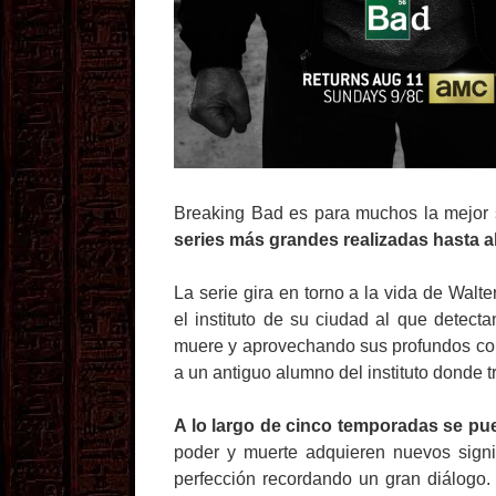
Breaking Bad es para muchos la mejor 
series más grandes realizadas hasta 
La serie gira en torno a la vida de Walt
el instituto de su ciudad al que detect
muere y aprovechando sus profundos con
a un antiguo alumno del instituto donde 
A lo largo de cinco temporadas se puede
poder y muerte adquieren nuevos signi
perfección recordando un gran diálogo.