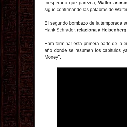
inesperado que parezca,
Walter asesi
sigue confirmando las palabras de Walte
El segundo bombazo de la temporada 
Hank Schrader,
relaciona a Heisenberg
Para terminar esta primera parte de la 
año donde se resumen los capítulos ya 
Money".