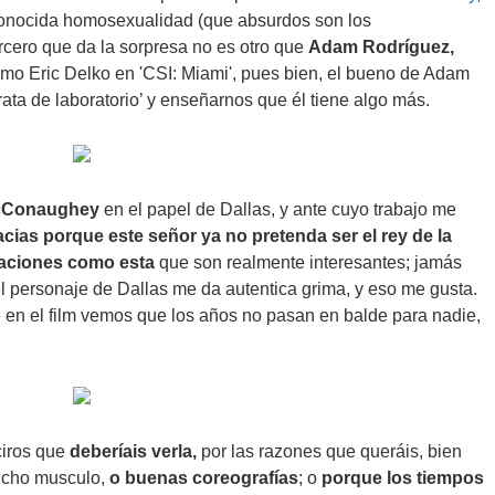
econocida homosexualidad (que absurdos son los
rcero que da la sorpresa no es otro que
Adam Rodríguez,
omo Eric Delko en 'CSI: Miami', pues bien, el bueno de Adam
ata de laboratorio’ y enseñarnos que él tiene algo más.
cConaughey
en el papel de Dallas, y ante cuyo trabajo me
acias porque este señor ya no pretenda ser el rey de la
uaciones como esta
que son realmente interesantes; jamás
el personaje de Dallas me da autentica grima, y eso me gusta.
en el film vemos que los años no pasan en balde para nadie,
ciros que
deberíais verla,
por las razones que queráis, bien
cho musculo,
o
buenas coreografías
; o
porque los tiempos