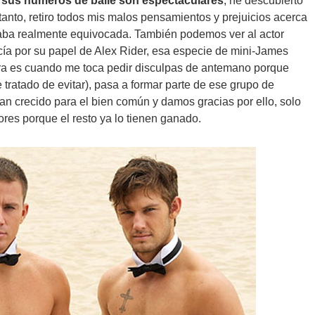
;
sus números de baile son espectaculares
, he descubierto
tanto, retiro todos mis malos pensamientos y prejuicios acerca
taba realmente equivocada. También podemos ver al actor
cía por su papel de Alex Rider, esa especie de mini-James
ora es cuando me toca pedir disculpas de antemano porque
 tratado de evitar), pasa a formar parte de ese grupo de
han crecido para el bien común y damos gracias por ello, solo
res porque el resto ya lo tienen ganado.