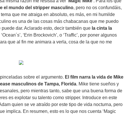
 esa misma razón me resistía a ver
‘Magic Mike’
. Para los que
bre el mundo del stripper masculino
, pero no os confundáis,
n tema que me atraiga en absoluto, es más, en mi humilde
sculino es una de las cosas más chabacanas que me puedo
 puede dar. Aclarado esto, decir también que
la cinta la
 ‘Ocean´s’, ‘Erin Brockovich’, o ‘Traffic’, por poner algunos
para que al fin me animara a verla, cosa de la que no me
 pinceladas sobre el argumento.
El film narra la vida de Mike
tease masculinos de Tampa, Florida
. Mike tiene sueños y
esanales, pero mientras tanto, sabe que una buena forma de
es es explotar su talento como stripper. Introduce en este
dam quien se ve atraído por este tipo de vida nocturna, pero
que implica. En resumen, esto es lo que nos cuenta ‘Magic