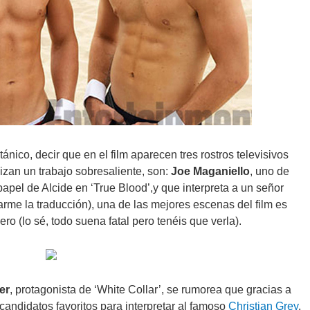
ánico, decir que en el film aparecen tres rostros televisivos
izan un trabajo sobresaliente, son:
Joe Maganiello
, uno de
apel de Alcide en ‘True Blood’,y que interpreta a un señor
arme la traducción), una de las mejores escenas del film es
o (lo sé, todo suena fatal pero tenéis que verla).
er
, protagonista de ‘White Collar’, se rumorea que gracias a
candidatos favoritos para interpretar al famoso
Christian Grey
,