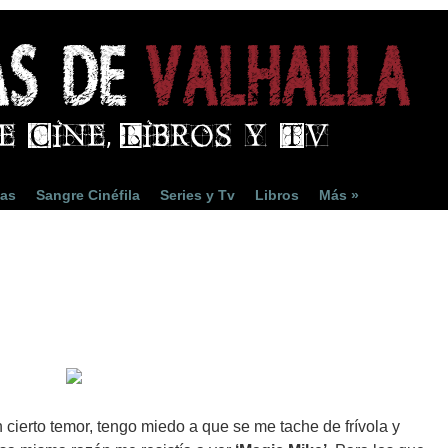
ias
Sangre Cinéfila
Series y Tv
Libros
Más »
 cierto temor, tengo miedo a que se me tache de frívola y