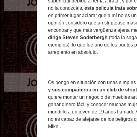
superficial debido al tema a tratar, y por
no la conozcáis,
esta película trata so
en primer lugar aclarar que a mí no es u
opinión considero que un striptease ma
encontrar y que más vergüenza ajena me
dirige Steven Soderbergh
(toda la saga
ejemplos), lo que fue uno de los puntos 
arrepiento en absoluto.
Os pongo en situación con unas simples
y sus compañeros en un club de strip
quiere montar un negocio de muebles art
ganar dinero fácil y conocer muchas mujer
mundillo a un joven de 19 años llamado A
no es capaz de alejarse de los peligros 
Mike’.