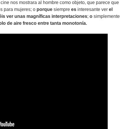
l cine nos mostrara al hombre como objeto, que parece que
s para mujeres; o
porque
siempre
es
interesante ver
el
is ver unas magníficas interpretaciones
;
o
simplemente
plo de aire fresco entre tanta monotonía.