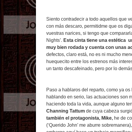
Siento contradecir a todo aquellos que ve
con más descaro, permitidme que os diga 
vuestras narices, si tengo que compararl
Nights’.
Esta cinta tiene una estética u
muy bien rodada y cuenta con unas ac
defectos, claro está, no es ni mucho me
huequecito entre los estrenos más interesa
un tanto descafeinado, pero por lo demá
Paso a hablaros del reparto, como ya os 
hablando en serio, las actuaciones son m
haciendo toda la vida, aunque alguno ten
Channing Tattum
de cuya cabeza surgió 
también el protagonista, Mike,
he de co
(‘Querido John’ me aburre sobremanera), 