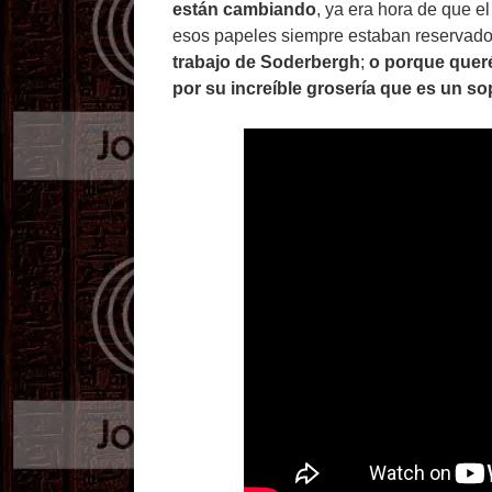
están cambiando
, ya era hora de que e
esos papeles siempre estaban reservado
trabajo de Soderbergh
;
o porque queré
por su increíble grosería que es un so