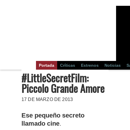
Portada
Críticas
Estrenos
Noticias
S
#LittleSecretFilm:
Piccolo Grande Amore
17 DE MARZO DE 2013
Ese pequeño secreto
llamado cine
.