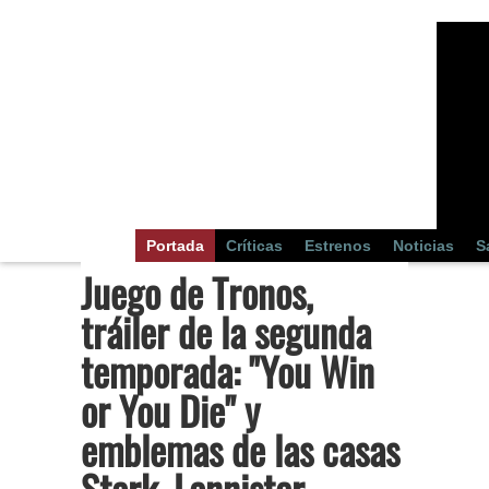
Portada
Críticas
Estrenos
Noticias
S
Juego de Tronos,
tráiler de la segunda
temporada: "You Win
or You Die" y
emblemas de las casas
Stark, Lannister,