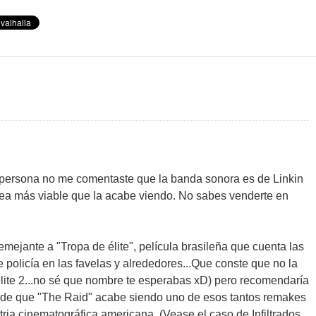
 persona no me comentaste que la banda sonora es de Linkin
ea más viable que la acabe viendo. No sabes venderte en
emejante a "Tropa de élite", película brasileña que cuenta las
 policía en las favelas y alrededores...Que conste que no la
 élite 2...no sé que nombre te esperabas xD) pero recomendaría
o de que "The Raid" acabe siendo uno de esos tantos remakes
ria cinematográfica americana. (Vease el caso de Infiltrados,