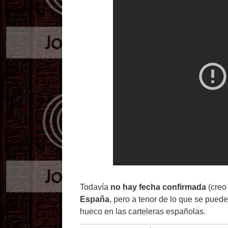
Todavía
no hay fecha confirmada
(creo 
España
, pero a tenor de lo que se pued
hueco en las carteleras españolas.