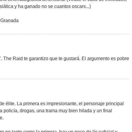
asiática y ha ganado no se cuantos oscars...)
, Granada
". The Raid te garantizo que te gustará. El argumento es pobre
de élite. La primera es impresionante, el personaje principal
a policía, drogas, una trama muy bien hilada y un final
e.
no tanto como la primera, hay un poco de lío judicial y