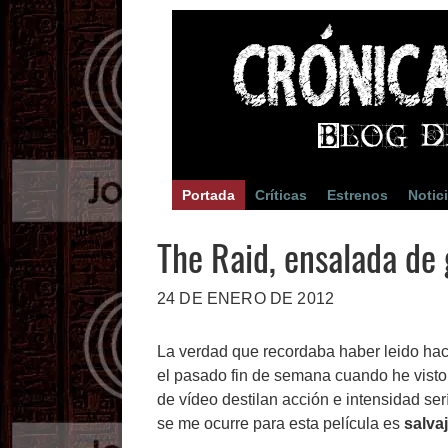
Portada
Críticas
Estrenos
Notic
The Raid, ensalada de 
24 DE ENERO DE 2012
La verdad que recordaba haber leido ha
el pasado fin de semana cuando he visto el
de vídeo destilan acción e intensidad se
se me ocurre para esta película es
salva