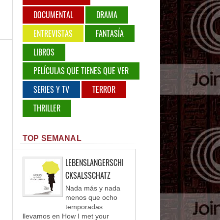
DOCUMENTAL
DRAMA
ENTREVISTAS
FANTASÍA
LIBROS
PELÍCULAS QUE TIENES QUE VER
SERIES Y TV
TERROR
THRILLER
TOP SEMANAL
LEBENSLANGERSCHI
CKSALSSCHATZ
Nada más y nada
menos que ocho
temporadas
llevamos en How I met your