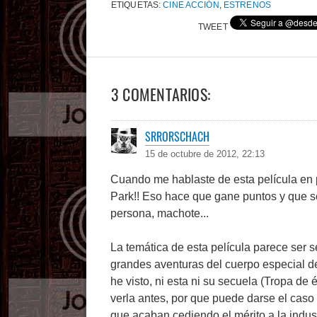
ETIQUETAS:
CINE ACCIÓN
,
ESTRENOS
TWEET
3 COMENTARIOS:
SRRORSCHACH
15 de octubre de 2012, 22:13
Cuando me hablaste de esta película en
Park!! Eso hace que gane puntos y que s
persona, machote...
La temática de esta película parece ser s
grandes aventuras del cuerpo especial de
he visto, ni esta ni su secuela (Tropa de
verla antes, por que puede darse el cas
que acaban cediendo el mérito a la indust