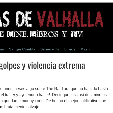
ias
Sangre Cinéfila
Series y Tv
Libros
Más »
golpes y violencia extrema
ce unos meses algo sobre The Raid aunque no ha sido hasta
 trailer y... ¡menudo trailer!. Decir que los casi dos minutos
ría quedarse muuuy corto. De hecho el mejor calificativo que
je
; brutalmente salvaje.