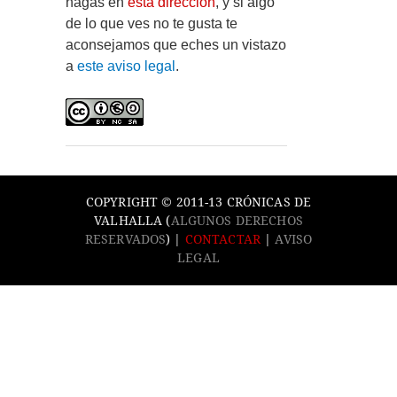
hagas en
esta dirección
, y si algo
de lo que ves no te gusta te
aconsejamos que eches un vistazo
a
este aviso legal
.
COPYRIGHT © 2011-13 CRÓNICAS DE
VALHALLA (
ALGUNOS DERECHOS
RESERVADOS
) |
CONTACTAR
|
AVISO
LEGAL