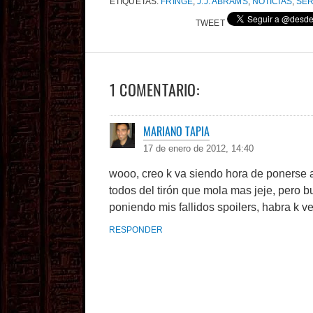
ETIQUETAS:
FRINGE
,
J.J. ABRAMS
,
NOTICIAS
,
SER
TWEET
1 COMENTARIO:
MARIANO TAPIA
17 de enero de 2012, 14:40
wooo, creo k va siendo hora de ponerse a
todos del tirón que mola mas jeje, pero b
poniendo mis fallidos spoilers, habra k ve
RESPONDER