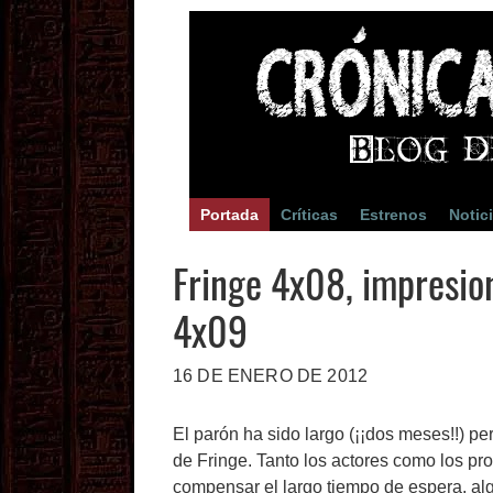
Portada
Críticas
Estrenos
Notic
Fringe 4x08, impresion
4x09
16 DE ENERO DE 2012
El parón ha sido largo (¡¡dos meses!!) pe
de Fringe. Tanto los actores como los pr
compensar el largo tiempo de espera, al