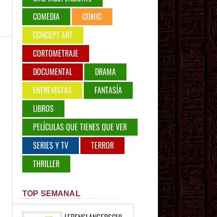
COMEDIA
COMIC
CONCEPT ART
CORTOMETRAJE
DOCUMENTAL
DRAMA
ENTREVISTAS
FANTASÍA
LIBROS
PELÍCULAS QUE TIENES QUE VER
SERIES Y TV
TERROR
THRILLER
TOP SEMANAL