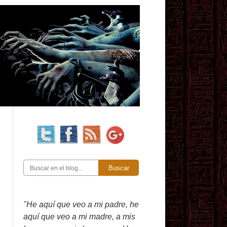
Buscar
"He aquí que veo a mi padre, he
aquí que veo a mi madre, a mis