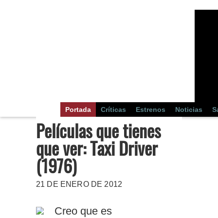
Portada
Críticas
Estrenos
Noticias
S
Películas que tienes
que ver: Taxi Driver
(1976)
21 DE ENERO DE 2012
Creo que es