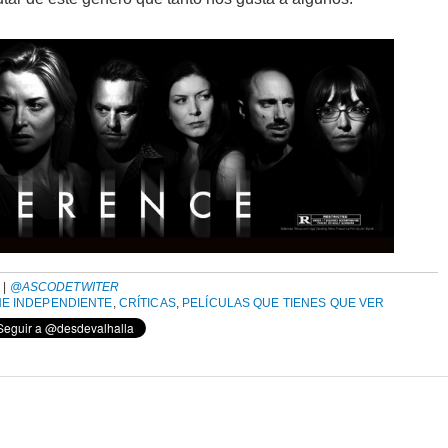
A
|
@ASCODETWITER
NE INDEPENDIENTE
,
CRÍTICAS
,
PELÍCULAS QUE TIENES QUE VER