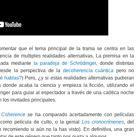
omentar que el tema principal de la trama se centra en las
encia de multiples realidades alternativas. La premisa en la
icada mediante
la paradoja de Schrödinger
, donde distintas
 desde la perspectiva de la
decoherencia cuántica
pero no
é hablas?
) Pero, ¿y si estas realidades alternativas pudieran
donde acaba la ciencia y empieza la ficción, utilizando el
nger para guiar al espectador a través de una caótica noche
n los invitados principales.
,
Coherence
se ha comparado acertadamente con películas
como película de culto, o la genial
Los cronocrímenes
, del
 recomiendo si aún no la has visto). En definitíva, una gran
frutar de este género que tanto nos gusta a algunos.