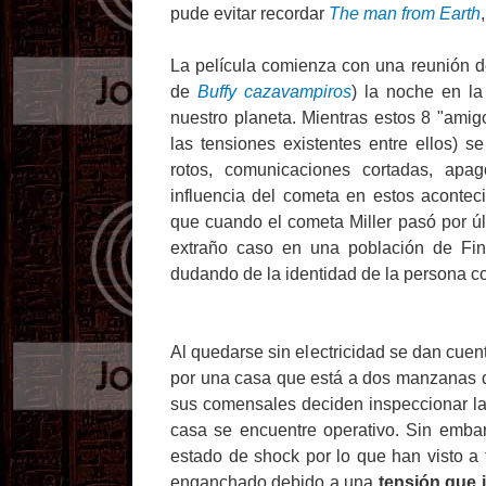
pude evitar recordar
The man from Earth
La película comienza con una reunión d
de
Buffy cazavampiros
) la noche en la
nuestro planeta. Mientras estos 8 "ami
las tensiones existentes entre ellos) s
rotos, comunicaciones cortadas, apa
influencia del cometa en estos aconte
que cuando el cometa Miller pasó por úl
extraño caso en una población de Fin
dudando de la identidad de la persona c
Al quedarse sin electricidad se dan cuent
por una casa que está a dos manzanas d
sus comensales deciden inspeccionar la 
casa se encuentre operativo. Sin embar
estado de shock por lo que han visto a
enganchado debido a una
tensión que 