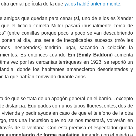
, otra genial película de la que
ya os hablé anteriormente
.
e amigos que quedan para cenar (sí, uno de ellos es Xander
 que el ficticio cometa Miller pasará inusualmente cerca de
gos" (entre comillas porque poco a poco se van descubriendo
e ponen al día, una serie de inexplicables sucesos (móviles
gones inesperados) tendrán lugar, sacando a colación la
cimientos. Es entonces cuando Em (
Emily Baldoni
) comenta
tima vez por las cercanías terráqueas en 1923, se reportó un
landia, donde los habitantes amanecieron desorientados y
on la que habían convivido durante años.
a de que se trata de un apagón general en el barrio... excepto
e distancia. Equipados con unos tubos fluerescentes, dos de
vivienda y pedir ayuda en caso de que el teléfono de la otra
go, tras una incursión que no se nos mostrará, volverán en
 través de la ventana. Con esta premisa el espectador queda
irá aumentando de forma paulatina
, jugando con el miedo a