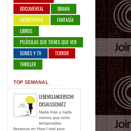
DOCUMENTAL
DRAMA
ENTREVISTAS
FANTASÍA
LIBROS
PELÍCULAS QUE TIENES QUE VER
SERIES Y TV
TERROR
THRILLER
TOP SEMANAL
LEBENSLANGERSCHI
CKSALSSCHATZ
Nada más y nada
menos que ocho
temporadas
llevamos en How I met your