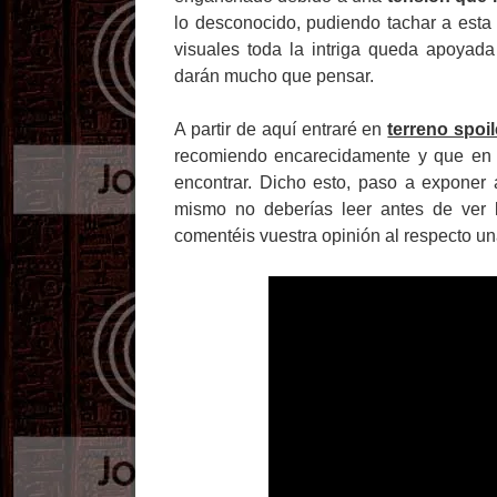
lo desconocido, pudiendo tachar a est
visuales toda la intriga queda apoyad
darán mucho que pensar.
A partir de aquí entraré en
terreno spoil
recomiendo encarecidamente y que en 
encontrar. Dicho esto, paso a exponer 
mismo no deberías leer antes de ver la
comentéis vuestra opinión al respecto un