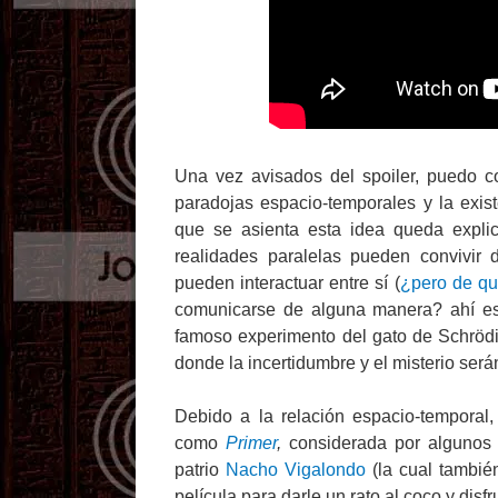
Una vez avisados del spoiler, puedo c
paradojas espacio-temporales y la exist
que se asienta esta idea queda expl
realidades paralelas pueden convivir
pueden interactuar entre sí (
¿pero de qu
comunicarse de alguna manera? ahí es 
famoso experimento del gato de Schrödi
donde la incertidumbre y el misterio será
Debido a la relación espacio-temporal
como
Primer
,
considerada por algunos 
patrio
Nacho Vigalondo
(la cual también
película para darle un rato al coco y dis