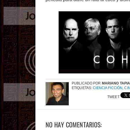
PUBLICADO POR
MARIANO TAPI
ETIQUETAS:
CIENCIA FICCIÓN
,
CI
TWEET
NO HAY COMENTARIOS: