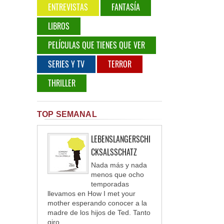
ENTREVISTAS
FANTASÍA
LIBROS
PELÍCULAS QUE TIENES QUE VER
SERIES Y TV
TERROR
THRILLER
TOP SEMANAL
LEBENSLANGERSCHI
CKSALSSCHATZ
Nada más y nada
menos que ocho
temporadas
llevamos en How I met your
mother esperando conocer a la
madre de los hijos de Ted. Tanto
giro ...