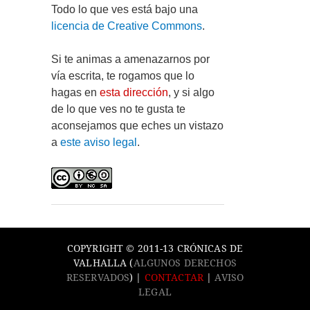
Todo lo que ves está bajo una
licencia de Creative Commons
.
Si te animas a amenazarnos por
vía escrita, te rogamos que lo
hagas en
esta dirección
, y si algo
de lo que ves no te gusta te
aconsejamos que eches un vistazo
a
este aviso legal
.
COPYRIGHT © 2011-13 CRÓNICAS DE
VALHALLA (
ALGUNOS DERECHOS
RESERVADOS
) |
CONTACTAR
|
AVISO
LEGAL