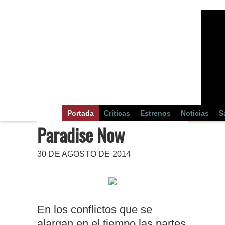
Portada
Críticas
Estrenos
Noticias
S
Paradise Now
30 DE AGOSTO DE 2014
En los conflictos que se
alargan en el tiempo las partes