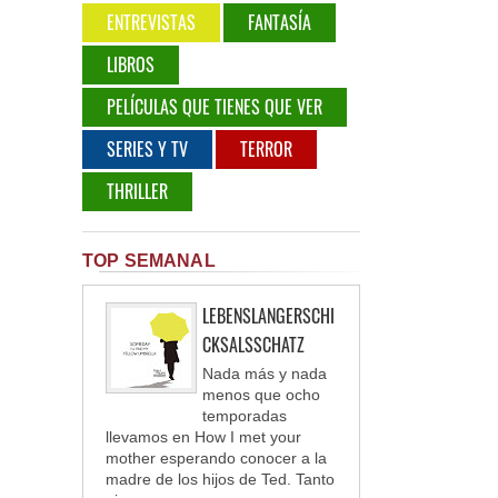
ENTREVISTAS
FANTASÍA
LIBROS
PELÍCULAS QUE TIENES QUE VER
SERIES Y TV
TERROR
THRILLER
TOP SEMANAL
LEBENSLANGERSCHI
CKSALSSCHATZ
Nada más y nada
menos que ocho
temporadas
llevamos en How I met your
mother esperando conocer a la
madre de los hijos de Ted. Tanto