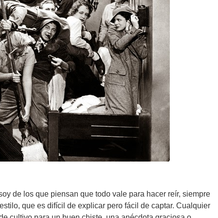
o soy de los que piensan que todo vale para hacer reír, siempre
tilo, que es difícil de explicar pero fácil de captar. Cualquier
de cultivo para un buen chiste, una anécdota graciosa o