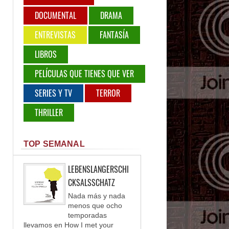
DOCUMENTAL
DRAMA
ENTREVISTAS
FANTASÍA
LIBROS
PELÍCULAS QUE TIENES QUE VER
SERIES Y TV
TERROR
THRILLER
TOP SEMANAL
LEBENSLANGERSCHI
CKSALSSCHATZ
Nada más y nada
menos que ocho
temporadas
llevamos en How I met your