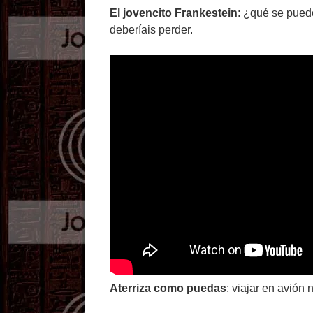
El jovencito Frankestein
: ¿qué se pued
deberíais perder.
Aterriza como puedas
: viajar en avión 