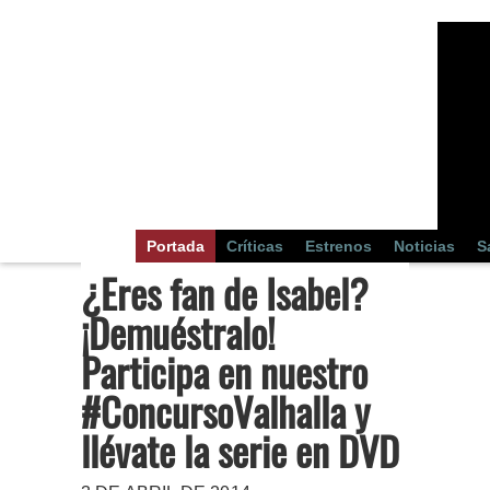
Portada
Críticas
Estrenos
Noticias
S
¿Eres fan de Isabel?
¡Demuéstralo!
Participa en nuestro
#ConcursoValhalla y
llévate la serie en DVD