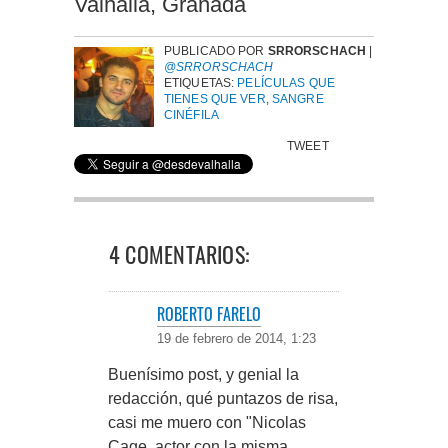
Valhalla, Granada
PUBLICADO POR
SRRORSCHACH
|
@SRRORSCHACH
ETIQUETAS:
PELÍCULAS QUE
TIENES QUE VER
,
SANGRE
CINÉFILA
TWEET
4 COMENTARIOS:
ROBERTO FARELO
19 de febrero de 2014, 1:23
Buenísimo post, y genial la
redacción, qué puntazos de risa,
casi me muero con "Nicolas
Cage, actor con la misma