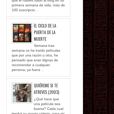
que le habéis dado al blog en su
primera semana de vida, más de
100 suscripcio...
EL CICLO DE LA
PUERTA DE LA
MUERTE
Semana tras
semana os he traído películas
que por una razón u otra, he
pensado que eran dignas de
recomendar a cualquier
persona, ya fuera ...
QUIÉREME SI TE
ATREVES (2003)
¿Qué hace que
una película sea
buena? Cada cual
tendrá su propio criterio, para mi