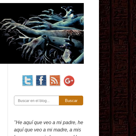
Buscar
"He aquí que veo a mi padre, he
aquí que veo a mi madre, a mis