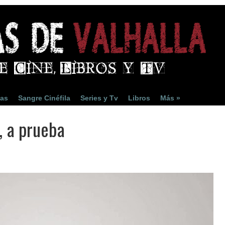
ias
Sangre Cinéfila
Series y Tv
Libros
Más »
, a prueba