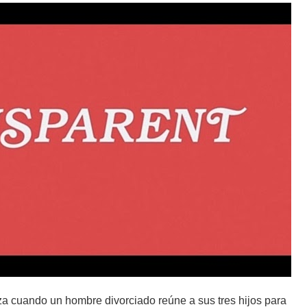
za cuando un hombre divorciado reúne a sus tres hijos para