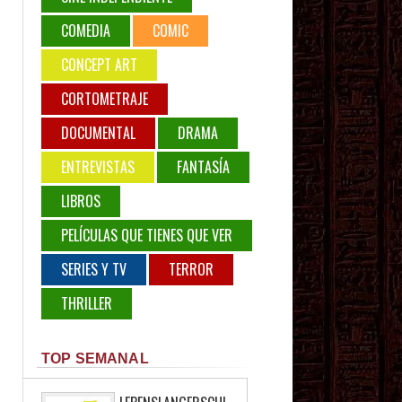
COMEDIA
COMIC
CONCEPT ART
CORTOMETRAJE
DOCUMENTAL
DRAMA
ENTREVISTAS
FANTASÍA
LIBROS
PELÍCULAS QUE TIENES QUE VER
SERIES Y TV
TERROR
THRILLER
TOP SEMANAL