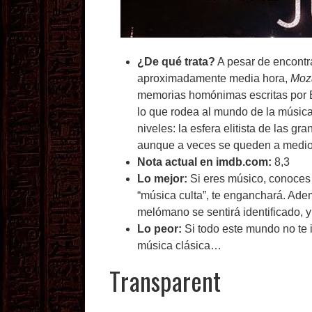
¿De qué trata?
A pesar de encontr
aproximadamente media hora,
Moza
memorias homónimas escritas por Bla
lo que rodea al mundo de la música
niveles: la esfera elitista de las gr
aunque a veces se queden a medi
Nota actual en imdb.com:
8,3
Lo mejor:
Si eres músico, conoces 
“música culta”, te enganchará. Ade
melómano se sentirá identificado, 
Lo peor:
Si todo este mundo no te i
música clásica…
Transparent