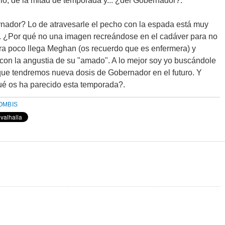
dio, de la mitad de temporada y... ¿del Gobernador?.
nador? Lo de atravesarle el pecho con la espada está muy
?. ¿Por qué no una imagen recreándose en el cadáver para no
era poco llega Meghan (os recuerdo que es enfermera) y
con la angustia de su "amado". A lo mejor soy yo buscándole
e que tendremos nueva dosis de Gobernador en el futuro. Y
ué os ha parecido esta temporada?.
OMBIS