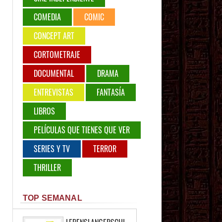
COMEDIA
COMIC
CONCEPT ART
CORTOMETRAJE
DOCUMENTAL
DRAMA
ENTREVISTAS
FANTASÍA
LIBROS
PELÍCULAS QUE TIENES QUE VER
SERIES Y TV
TERROR
THRILLER
TOP SEMANAL