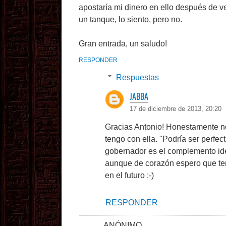
apostaría mi dinero en ello después de v
un tanque, lo siento, pero no.
Gran entrada, un saludo!
RESPONDER
Respuestas
JABBA
17 de diciembre de 2013, 20:20
Gracias Antonio! Honestamente no
tengo con ella. "Podría ser perfe
gobernador es el complemento idea
aunque de corazón espero que ten
en el futuro :-)
RESPONDER
ANÓNIMO