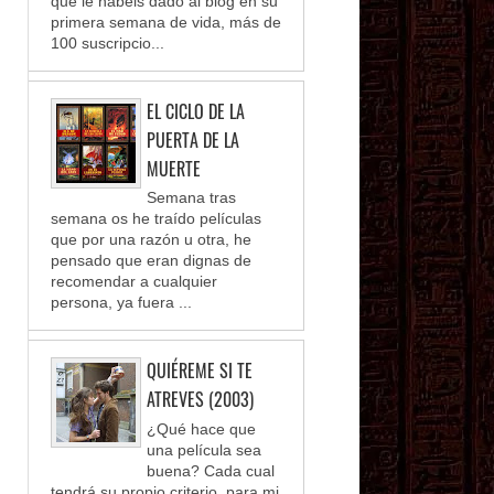
que le habéis dado al blog en su
primera semana de vida, más de
100 suscripcio...
EL CICLO DE LA
PUERTA DE LA
MUERTE
Semana tras
semana os he traído películas
que por una razón u otra, he
pensado que eran dignas de
recomendar a cualquier
persona, ya fuera ...
QUIÉREME SI TE
ATREVES (2003)
¿Qué hace que
una película sea
buena? Cada cual
tendrá su propio criterio, para mi