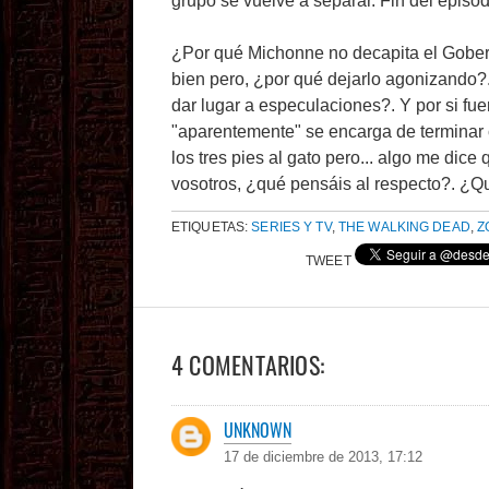
grupo se vuelve a separar. Fin del episo
¿Por qué Michonne no decapita el Gober
bien pero, ¿por qué dejarlo agonizando
dar lugar a especulaciones?. Y por si fu
"aparentemente" se encarga de terminar 
los tres pies al gato pero... algo me dic
vosotros, ¿qué pensáis al respecto?. ¿Q
ETIQUETAS:
SERIES Y TV
,
THE WALKING DEAD
,
Z
TWEET
4 COMENTARIOS:
UNKNOWN
17 de diciembre de 2013, 17:12