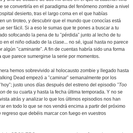
stre se convertiría en el paradigma del fenómeno zombie a nivel
spital desierto, tras el largo coma en el que habías
n un tiroteo, y descubrir que el mundo que conocías está
ue ser fácil. Si a eso le sumas que te pones a buscar a tu
ado sofocando la pena de tu "pérdida" junto al lecho de tu
o en el niño odiado de la clase... no sé, igual hasta no parece
r algún "caminante". A fin de cuentas habría sido una forma
la que parece sumergirse la serie por momentos.
anera hemos sobrevivido al holocausto zombie y llegado hasta
Walking Dead empezó a "caminar" semanalmente por los
"hoy"; justo unos días después del estreno del episodio
"Too
son
de su cuarta y hasta la fecha última temporada. Y no se
ista atrás y analizar lo que los últimos episodios nos han
ar en todo lo que se nos vendrá encima a partir del próximo
de regreso que debéis marcar con fuego en vuestros