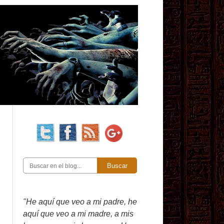
Buscar
"He aquí que veo a mi padre, he
aquí que veo a mi madre, a mis