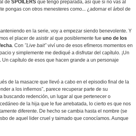
nal de
SPOILERS
que tengo preparada, así que si no vas al
 te pongas con otros menesteres como... ¿adornar el árbol de
 manteniendo en la serie, voy a empezar siendo benevolente. Y
mos el placer de asistir al que posiblemente fue
uno de los
 fecha
. Con
"Live bait"
viví uno de esos efímeros momentos en
spacio y simplemente me dediqué a disfrutar del capítulo. ¡Un
. Un capítulo de esos que hacen grande a un personaje
 de la masacre que llevó a cabo en el episodio final de la
nder a los infiernos", parece recuperar parte de su
a buscando redención, un lugar al que pertenecer o
dáneo de la hija que le fue arrebatada, lo cierto es que nos
mente diferente. De hecho se cambia hasta el nombre (se
tisbo de aquel lider cruel y taimado que conocíamos. Aunque