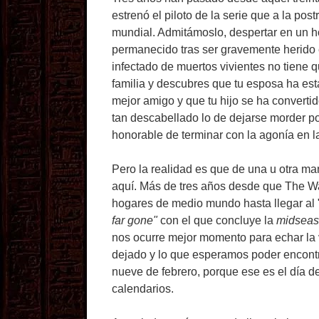
estrenó el piloto de la serie que a la po
mundial. Admitámoslo, despertar en un ho
permanecido tras ser gravemente herido e
infectado de muertos vivientes no tiene q
familia y descubres que tu esposa ha est
mejor amigo y que tu hijo se ha convertid
tan descabellado lo de dejarse morder po
honorable de terminar con la agonía en 
Pero la realidad es que de una u otra m
aquí. Más de tres años desde que The 
hogares de medio mundo hasta llegar al 
far gone"
con el que concluye la
midsea
nos ocurre mejor momento para echar la v
dejado y lo que esperamos poder encontr
nueve de febrero, porque ese es el día 
calendarios.