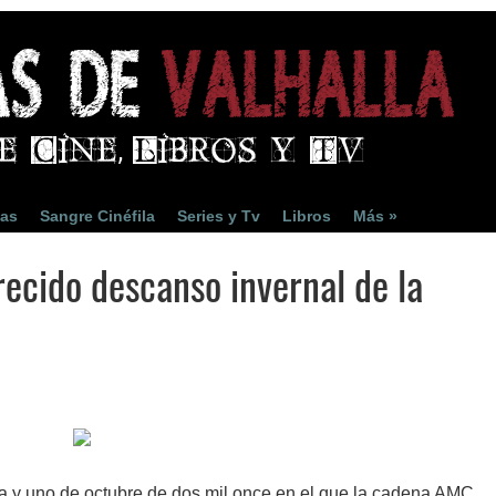
ias
Sangre Cinéfila
Series y Tv
Libros
Más »
ecido descanso invernal de la
a y uno de octubre de dos mil once en el que la cadena AMC