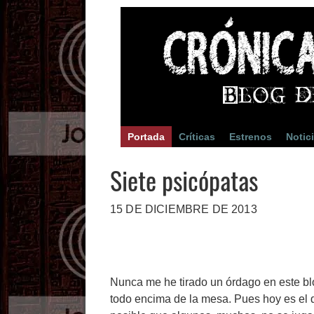
Portada
Críticas
Estrenos
Notic
Siete psicópatas
15 DE DICIEMBRE DE 2013
Nunca me he tirado un órdago en este bl
todo encima de la mesa. Pues hoy es el 