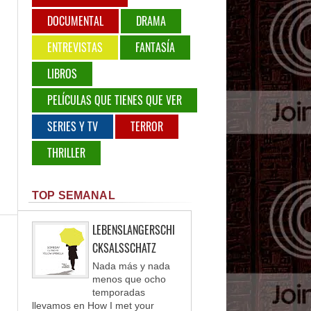
DOCUMENTAL
DRAMA
ENTREVISTAS
FANTASÍA
LIBROS
PELÍCULAS QUE TIENES QUE VER
SERIES Y TV
TERROR
THRILLER
TOP SEMANAL
LEBENSLANGERSCHI
CKSALSSCHATZ
Nada más y nada
menos que ocho
temporadas
llevamos en How I met your