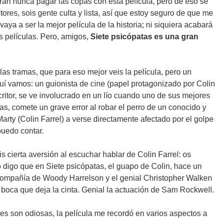
ran nunca pagar las copas con esta película, pero de eso se
ctores, sois gente culta y lista, así que estoy seguro de que me
aya a ser la mejor película de la historia; ni siquiera acabará
es películas. Pero, amigos,
Siete psicópatas es una gran
as tramas, que para eso mejor veis la película, pero un
uí vamos: un guionista de cine (papel protagonizado por Colin
critor, se ve involucrado en un lío cuando uno de sus mejores
s, comete un grave error al robar el perro de un conocido y
Marty (Colin Farrel) a verse directamente afectado por el golpe
puedo contar.
 cierta aversión al escuchar hablar de Colin Farrel: os
digo que en Siete psicópatas, el guapo de Colin, hace un
compañía de Woody Harrelson y el genial Christopher Walken
boca que deja la cinta. Genial la actuación de Sam Rockwell.
es son odiosas, la película me recordó en varios aspectos a