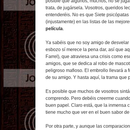
posible que algunos, muchos, no se juga
trata, de jugársela. Vosotros, queridos le
entenderéis. No es que Siete psicópatas v
(injustamente) en las listas de las mejor
película
.
Ya sabéis que no soy amigo de desvelar l
esbozo sí merece la pena dar, así que aq
Farrel), que atraviesa una crisis como es
amigos, que se dedica al robo de mascota
peligroso mafioso. El embrollo llevará a 
de su amigo. Y hasta aquí, la trama que 
Es posible que muchos de vosotros sintáis
comprendo. Pero debéis creerme cuando 
buen papel. Claro está, que la inmensa 
tiene mucho que ver en el buen sabor de 
Por otra parte, y aunque las comparacion