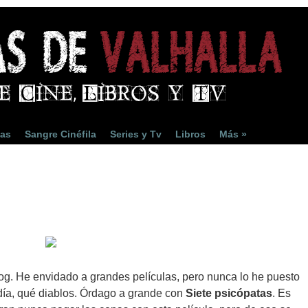
ias
Sangre Cinéfila
Series y Tv
Libros
Más »
og. He envidado a grandes películas, pero nunca lo he puesto
día, qué diablos. Órdago a grande con
Siete psicópatas
. Es