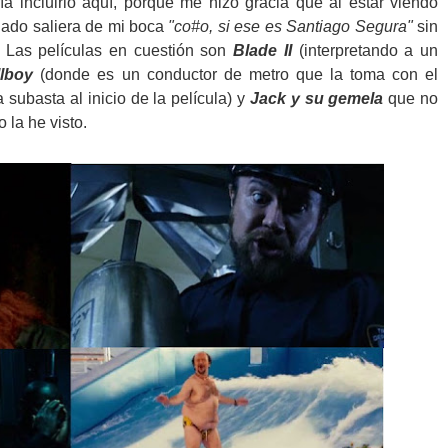
a incluirlo aquí, porque me hizo gracia que al estar viendo
ado saliera de mi boca
"co#o, si ese es Santiago Segura"
sin
. Las películas en cuestión son
Blade II
(interpretando a un
llboy
(donde es un conductor de metro que la toma con el
subasta al inicio de la película) y
Jack y su gemela
que no
 la he visto.