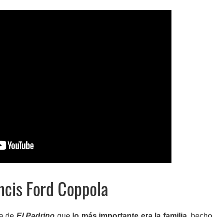
ancis Ford Coppola
ía de
El Padrino
que
lo más importante era la familia
, hecho