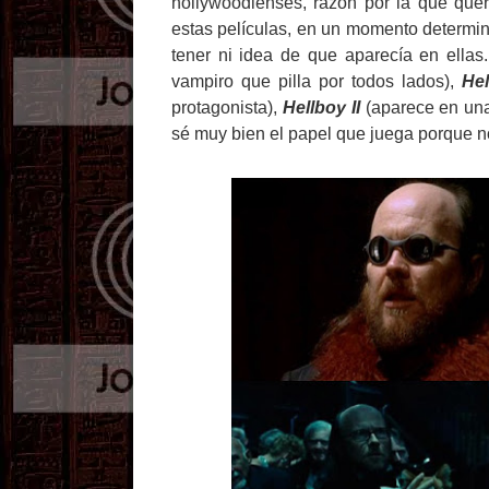
hollywoodienses, razón por la que querí
estas películas, en un momento determin
tener ni idea de que aparecía en ellas
vampiro que pilla por todos lados),
He
protagonista),
Hellboy II
(aparece en una 
sé muy bien el papel que juega porque no