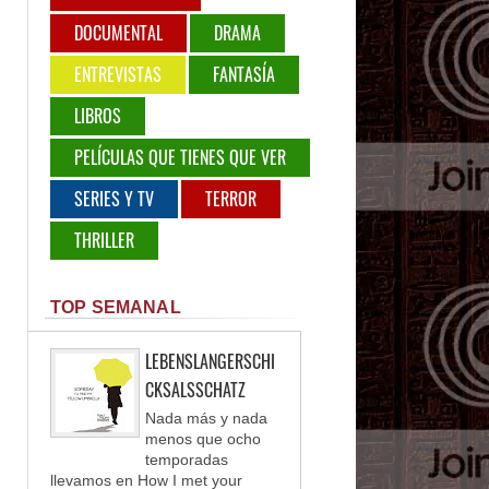
DOCUMENTAL
DRAMA
ENTREVISTAS
FANTASÍA
LIBROS
PELÍCULAS QUE TIENES QUE VER
SERIES Y TV
TERROR
THRILLER
TOP SEMANAL
LEBENSLANGERSCHI
CKSALSSCHATZ
Nada más y nada
menos que ocho
temporadas
llevamos en How I met your