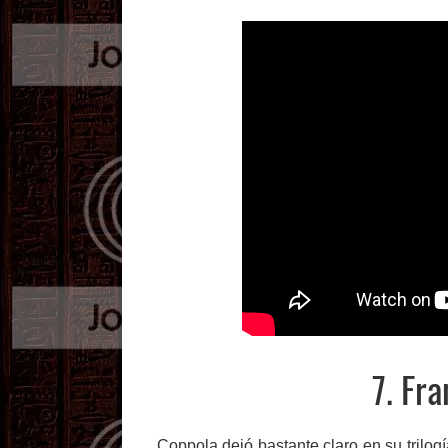
7. Fr
Coppola dejó bastante claro en su trilog