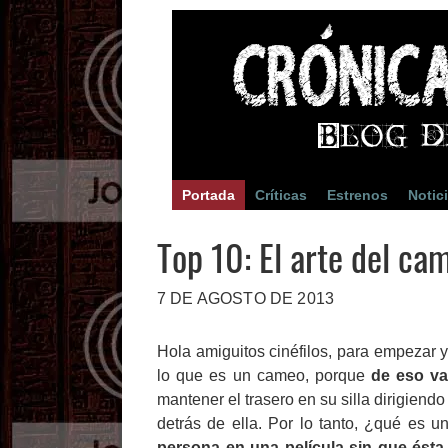
Portada
Críticas
Estrenos
Notic
Top 10: El arte del ca
7 DE AGOSTO DE 2013
Hola amiguitos cinéfilos, para empezar 
lo que es un cameo, porque
de eso v
mantener el trasero en su silla dirigien
detrás de ella. Por lo tanto, ¿qué es
persona en una película sin que ésta