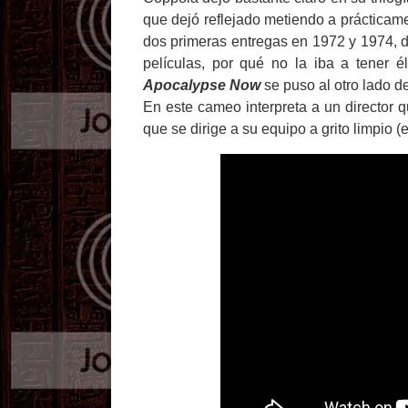
que dejó reflejado metiendo a prácticamen
dos primeras entregas en 1972 y 1974, d
películas, por qué no la iba a tener 
Apocalypse Now
se puso al otro lado d
En este cameo interpreta a un director 
que se dirige a su equipo a grito limpio (