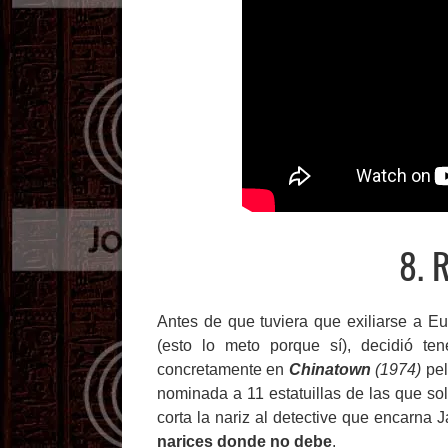
8. 
Antes de que tuviera que exiliarse a 
(esto lo meto porque sí), decidió t
concretamente en
Chinatown
(1974)
pel
nominada a 11 estatuillas de las que sol
corta la nariz al detective que encarna
narices donde no debe
.