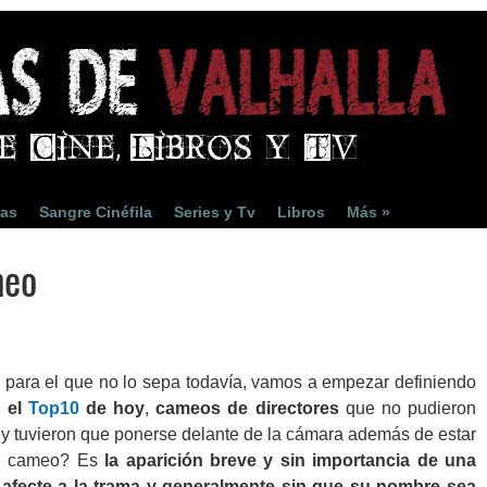
ias
Sangre Cinéfila
Series y Tv
Libros
Más »
meo
y para el que no lo sepa todavía, vamos a empezar definiendo
a el
Top10
de hoy
,
cameos de directores
que no pudieron
do y tuvieron que ponerse delante de la cámara además de estar
 un cameo? Es
la aparición breve y sin importancia de una
 afecte a la trama y generalmente sin que su nombre sea