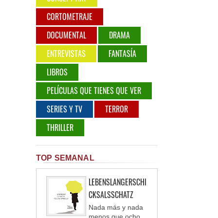
CORTOMETRAJE
DOCUMENTAL
DRAMA
ENTREVISTAS
FANTASÍA
LIBROS
PELÍCULAS QUE TIENES QUE VER
SERIES Y TV
TERROR
THRILLER
TOP SEMANAL
LEBENSLANGERSCHI
CKSALSSCHATZ
Nada más y nada
menos que ocho