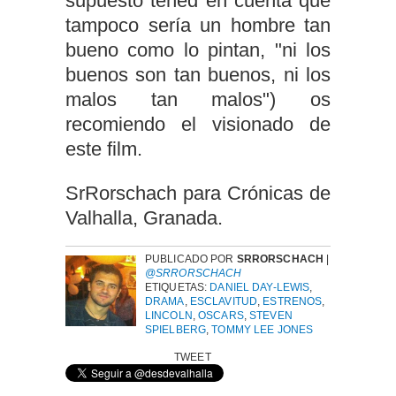
supuesto tened en cuenta que
tampoco sería un hombre tan
bueno como lo pintan, "ni los
buenos son tan buenos, ni los
malos tan malos") os
recomiendo el visionado de
este film.
SrRorschach para Crónicas de
Valhalla, Granada.
PUBLICADO POR
SRRORSCHACH
|
@SRRORSCHACH
ETIQUETAS:
DANIEL DAY-LEWIS
,
DRAMA
,
ESCLAVITUD
,
ESTRENOS
,
LINCOLN
,
OSCARS
,
STEVEN
SPIELBERG
,
TOMMY LEE JONES
TWEET