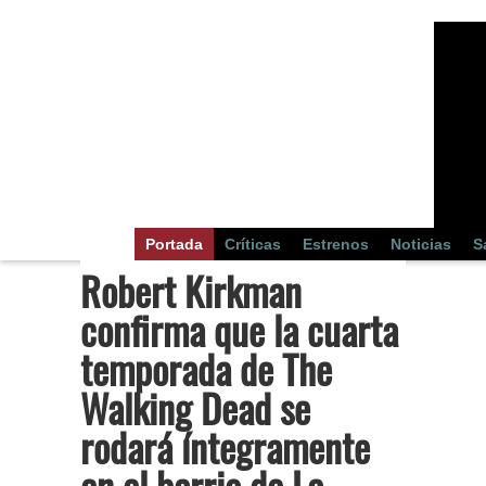
Portada
Críticas
Estrenos
Noticias
S
Robert Kirkman
confirma que la cuarta
temporada de The
Walking Dead se
rodará íntegramente
en el barrio de La