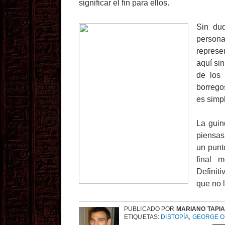
significar el fin para ellos.
Sin du
persona
represe
aquí si
de los 
borrego
es simp
La guin
piensas
un punt
final 
Definit
que no 
PUBLICADO POR
MARIANO TAPI
ETIQUETAS:
DISTOPÍA
,
GEORGE 