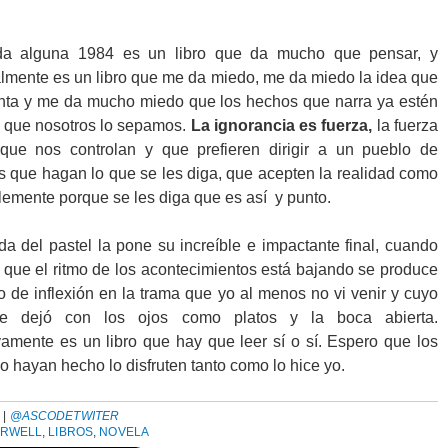
da alguna 1984 es un libro que da mucho que pensar, y
lmente es un libro que me da miedo, me da miedo la idea que
nta y me da mucho miedo que los hechos que narra ya estén
n que nosotros lo sepamos.
La ignorancia es fuerza,
la fuerza
que nos controlan y que prefieren dirigir a un pueblo de
s que hagan lo que se les diga, que acepten la realidad como
lemente porque se les diga que es así y punto.
da del pastel la pone su increíble e impactante final, cuando
 que el ritmo de los acontecimientos está bajando se produce
o de inflexión en la trama que yo al menos no vi venir y cuyo
me dejó con los ojos como platos y la boca abierta.
ivamente es un libro que hay que leer sí o sí. Espero que los
lo hayan hecho lo disfruten tanto como lo hice yo.
A
|
@ASCODETWITER
ORWELL
,
LIBROS
,
NOVELA