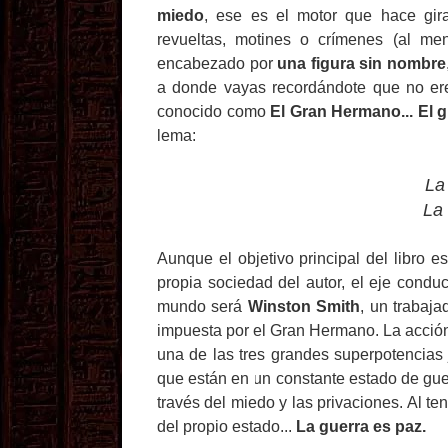
miedo
, ese es el motor que hace gira
revueltas, motines o crímenes (al me
encabezado por
una figura sin nombre
a donde vayas recordándote que no ere
conocido como
El Gran Hermano... El g
lema:
La
La
Aunque el objetivo principal del libro e
propia sociedad del autor, el eje conduc
mundo será
Winston Smith
, un trabaja
impuesta por el Gran Hermano. La acción
una de las tres grandes superpotencias 
que están en un constante estado de gue
través del miedo y las privaciones. Al t
del propio estado...
La guerra es paz.