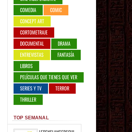
COMEDIA
COMIC
CONCEPT ART
CORTOMETRAJE
DOCUMENTAL
DRAMA
ENTREVISTAS
FANTASÍA
LIBROS
PELÍCULAS QUE TIENES QUE VER
SERIES Y TV
TERROR
THRILLER
TOP SEMANAL