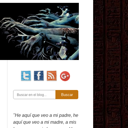
Buscar
"He aquí que veo a mi padre, he
aquí que veo a mi madre, a mis