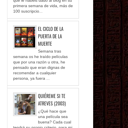
que le habéis dado al blog en su
primera semana de vida, más de
100 suscripcio...
EL CICLO DE LA
PUERTA DE LA
MUERTE
Semana tras
semana os he traído películas
que por una razón u otra, he
pensado que eran dignas de
recomendar a cualquier
persona, ya fuera ...
QUIÉREME SI TE
ATREVES (2003)
¿Qué hace que
una película sea
buena? Cada cual
tendrá su propio criterio, para mi