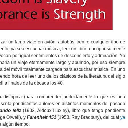
r un largo viaje en avión, autobús, tren, o cualquier tipo de
iento, ya sea escuchar música, leer un libro u ocupar su mente
ovocan por igual sentimientos de desconcierto y admiración. Yo
haría un viaje eternamente largo y aburrido, por eso siempre
ería del móvil totalmente cargada para escuchar música. En uno
endo hora de leer uno de los clásicos de la literatura del siglo
l a finales de la década los 40.
ía distópica (para comprender perfectamente lo que es una
 escrita por distintos autores en distintos momentos del pasado
ndo feliz
(1932, Aldoux Huxley), libro que tengo pendiente
ge Orwell), y
Farenheit 451
(1953, Ray Bradbury), del cual
ya
 algún tiempo.