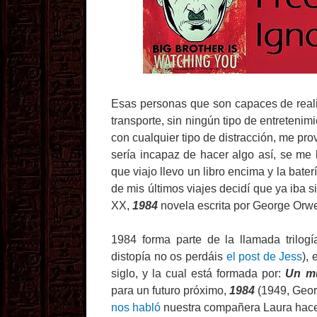
Esas personas que son capaces de realiza
transporte, sin ningún tipo de entretenim
con cualquier tipo de distracción, me pr
sería incapaz de hacer algo así, se me 
que viajo llevo un libro encima y la bat
de mis últimos viajes decidí que ya iba si
XX,
1984
novela escrita por George Orwel
1984 forma parte de la llamada trilog
distopía no os perdáis
el post de Jess
),
siglo, y la cual está formada por:
Un mu
para un futuro próximo,
1984
(1949, Geor
nos habló
nuestra compañera Laura hace