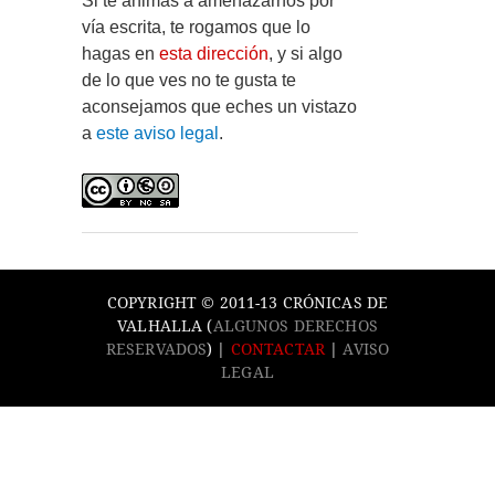
Si te animas a amenazarnos por
vía escrita, te rogamos que lo
hagas en
esta dirección
, y si algo
de lo que ves no te gusta te
aconsejamos que eches un vistazo
a
este aviso legal
.
COPYRIGHT © 2011-13 CRÓNICAS DE
VALHALLA (
ALGUNOS DERECHOS
RESERVADOS
) |
CONTACTAR
|
AVISO
LEGAL