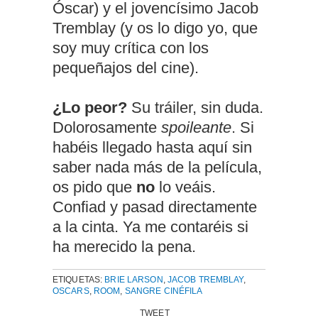
Óscar) y el jovencísimo Jacob
Tremblay (y os lo digo yo, que
soy muy crítica con los
pequeñajos del cine).
¿Lo peor?
Su tráiler, sin duda.
Dolorosamente
spoileante
. Si
habéis llegado hasta aquí sin
saber nada más de la película,
os pido que
no
lo veáis.
Confiad y pasad directamente
a la cinta. Ya me contaréis si
ha merecido la pena.
ETIQUETAS:
BRIE LARSON
,
JACOB TREMBLAY
,
OSCARS
,
ROOM
,
SANGRE CINÉFILA
TWEET