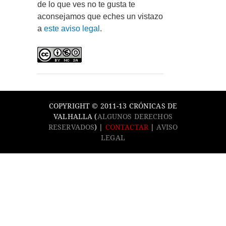
de lo que ves no te gusta te
aconsejamos que eches un vistazo
a
este aviso legal
.
COPYRIGHT © 2011-13 CRÓNICAS DE
VALHALLA (
ALGUNOS DERECHOS
RESERVADOS
) |
CONTACTAR
|
AVISO
LEGAL