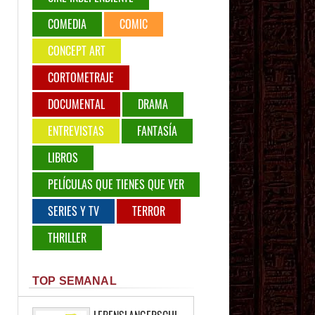
COMEDIA
COMIC
CONCEPT ART
CORTOMETRAJE
DOCUMENTAL
DRAMA
ENTREVISTAS
FANTASÍA
LIBROS
PELÍCULAS QUE TIENES QUE VER
SERIES Y TV
TERROR
THRILLER
TOP SEMANAL