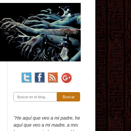
Buscar
"He aquí que veo a mi padre, he
aquí que veo a mi madre, a mis