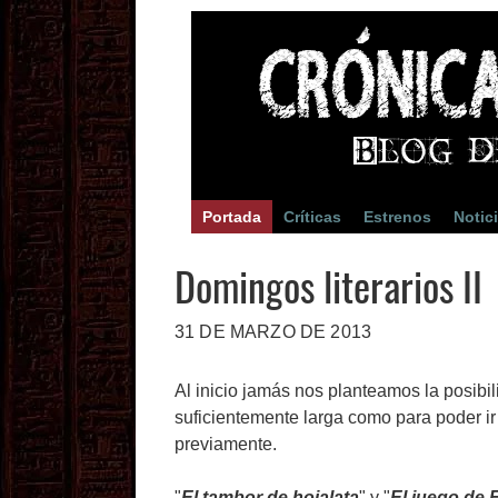
Portada
Críticas
Estrenos
Notic
Domingos literarios II
31 DE MARZO DE 2013
Al inicio jamás nos planteamos la posibil
suficientemente larga como para poder i
previamente.
"
El tambor de hojalata
" y "
El juego de 