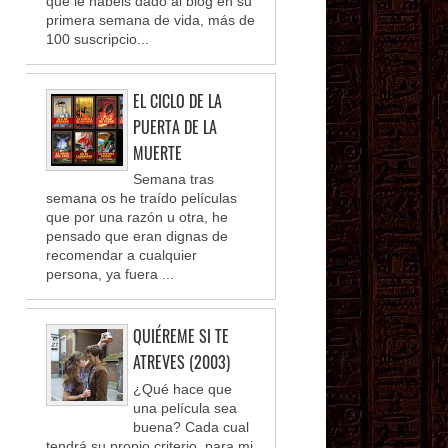
que le habéis dado al blog en su
primera semana de vida, más de
100 suscripcio...
EL CICLO DE LA
PUERTA DE LA
MUERTE
Semana tras
semana os he traído películas
que por una razón u otra, he
pensado que eran dignas de
recomendar a cualquier
persona, ya fuera ...
QUIÉREME SI TE
ATREVES (2003)
¿Qué hace que
una película sea
buena? Cada cual
tendrá su propio criterio, para mi