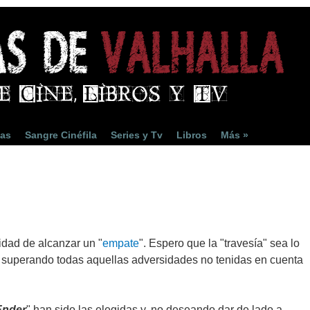
ias
Sangre Cinéfila
Series y Tv
Libros
Más »
idad de alcanzar un "
empate
". Espero que la "travesía" sea lo
r superando todas aquellas adversidades no tenidas en cuenta
Ender
" han sido las elegidas y, no deseando dar de lado a