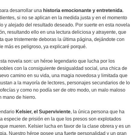
para desarrollar una
historia emocionante y entretenida
.
ientes, si no se aplican en la medida justa y en el momento
o y alejado del resultado deseado. Por suerte en esta novela
ón, resultando ello en una lectura deliciosa y atrayente, que
 que tristemente deboras la última página, dejándote con
e más es peligroso, ya explicaré porqué.
sta novela son: un héroe legendario que lucha por los
nobles con la consiguiente desigualdad social, una chica de
 nuevo camino en su vida, una magia novedosa y limitada que
ustan a la mayoría de lectores, personajes secundarios de lo
rofecías y como no podía ser de otro modo, un malo maloso
 mano de hierro.
gendario
Kelsier, el Superviviente
, la única persona que ha
na especie de prisión en la que los presos son explotados
ue mueren. Kelsier lucha en favor de la clase obrera y es un
magia. Nuestro héroe posee una fuerte personalidad y un gran