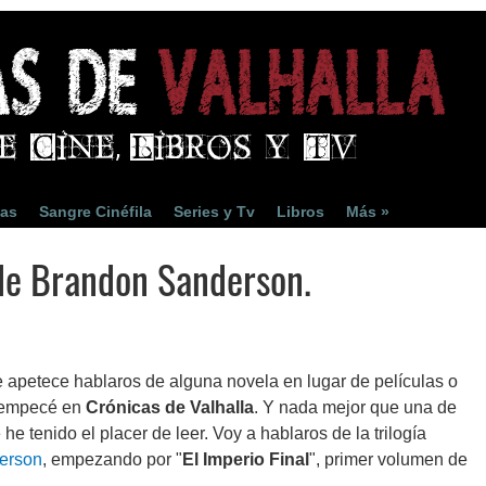
ias
Sangre Cinéfila
Series y Tv
Libros
Más »
de Brandon Sanderson.
apetece hablaros de alguna novela en lugar de películas o
 empecé en
Crónicas de Valhalla
. Y nada mejor que una de
he tenido el placer de leer. Voy a hablaros de la trilogía
erson
, empezando por "
El Imperio Final
", primer volumen de