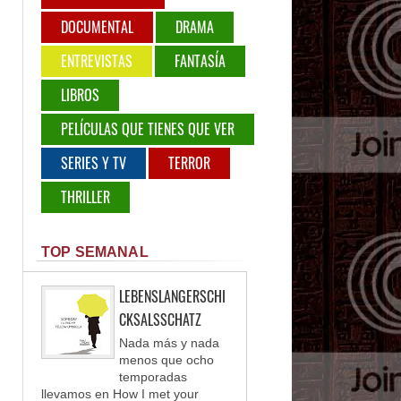
DOCUMENTAL
DRAMA
ENTREVISTAS
FANTASÍA
LIBROS
PELÍCULAS QUE TIENES QUE VER
SERIES Y TV
TERROR
THRILLER
TOP SEMANAL
LEBENSLANGERSCHI
CKSALSSCHATZ
Nada más y nada
menos que ocho
temporadas
llevamos en How I met your