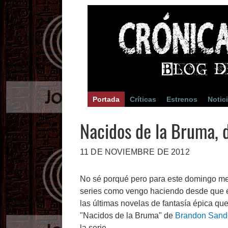
Portada
Críticas
Estrenos
Notic
Nacidos de la Bruma, 
11 DE NOVIEMBRE DE 2012
No sé porqué pero para este domingo me 
series como vengo haciendo desde que
las últimas novelas de fantasía épica que 
"Nacidos de la Bruma" de
Brandon Sand
la serie.