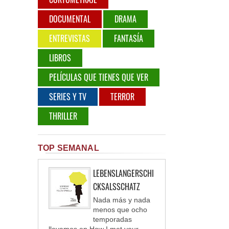
DOCUMENTAL
DRAMA
ENTREVISTAS
FANTASÍA
LIBROS
PELÍCULAS QUE TIENES QUE VER
SERIES Y TV
TERROR
THRILLER
TOP SEMANAL
LEBENSLANGERSCHI
CKSALSSCHATZ
Nada más y nada
menos que ocho
temporadas