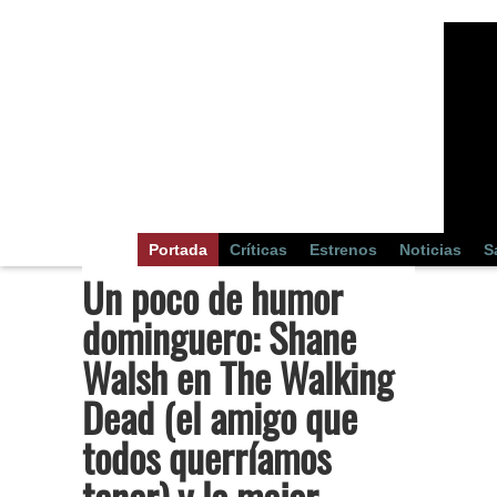
Portada
Críticas
Estrenos
Noticias
S
Un poco de humor
dominguero: Shane
Walsh en The Walking
Dead (el amigo que
todos querríamos
tener) y la mejor