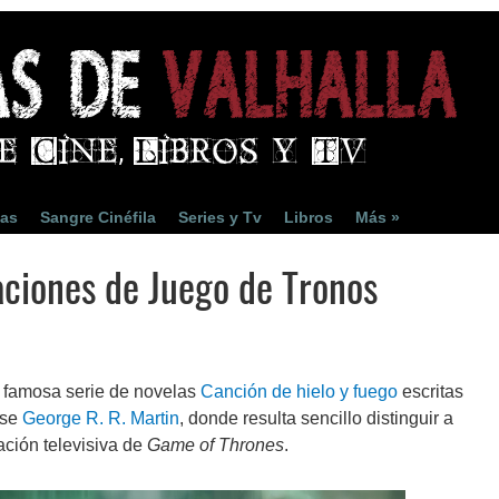
ias
Sangre Cinéfila
Series y Tv
Libros
Más »
aciones de Juego de Tronos
la famosa serie de novelas
Canción de hielo y fuego
escritas
nse
George R. R. Martin
, donde resulta sencillo distinguir a
ación televisiva de
Game of Thrones
.