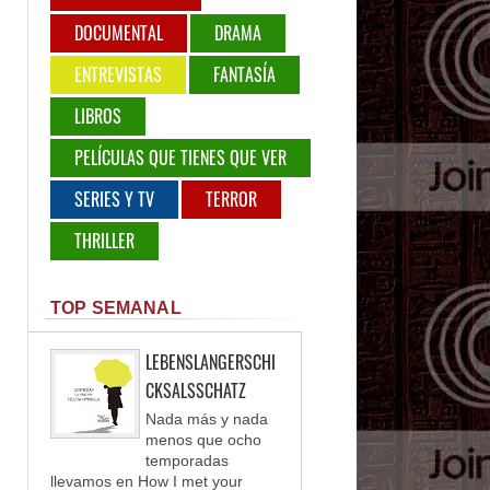
DOCUMENTAL
DRAMA
ENTREVISTAS
FANTASÍA
LIBROS
PELÍCULAS QUE TIENES QUE VER
SERIES Y TV
TERROR
THRILLER
TOP SEMANAL
LEBENSLANGERSCHI
CKSALSSCHATZ
Nada más y nada
menos que ocho
temporadas
llevamos en How I met your