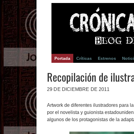
Portada
Críticas
Estrenos
Notic
Recopilación de ilustr
29 DE DICIEMBRE DE 2011
Artwork de diferentes ilustradores para 
por el novelista y guionista estadounide
algunos de los protagonistas de la adapt