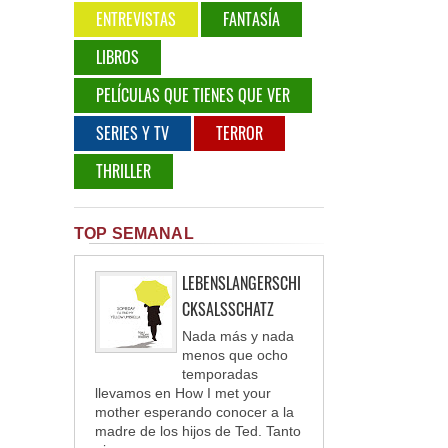
ENTREVISTAS
FANTASÍA
LIBROS
PELÍCULAS QUE TIENES QUE VER
SERIES Y TV
TERROR
THRILLER
TOP SEMANAL
LEBENSLANGERSCHI
CKSALSSCHATZ
Nada más y nada
menos que ocho
temporadas
llevamos en How I met your
mother esperando conocer a la
madre de los hijos de Ted. Tanto