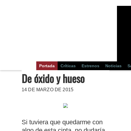
Portada
Críticas
Estrenos
Noticias
S
De óxido y hueso
14 DE MARZO DE 2015
Si tuviera que quedarme con
algo de esta cinta, no dudaría