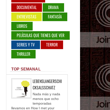
DOCUMENTAL
DRAMA
ENTREVISTAS
FANTASÍA
LIBROS
PELÍCULAS QUE TIENES QUE VER
SERIES Y TV
TERROR
THRILLER
TOP SEMANAL
LEBENSLANGERSCHI
CKSALSSCHATZ
Nada más y nada
menos que ocho
temporadas
llevamos en How I met your