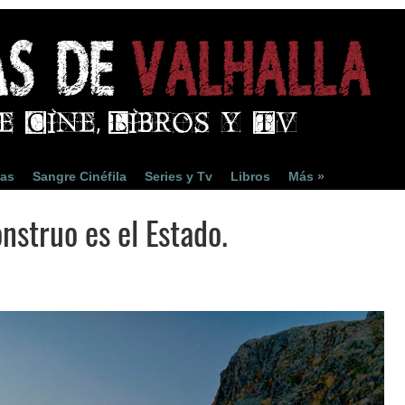
ias
Sangre Cinéfila
Series y Tv
Libros
Más »
nstruo es el Estado.