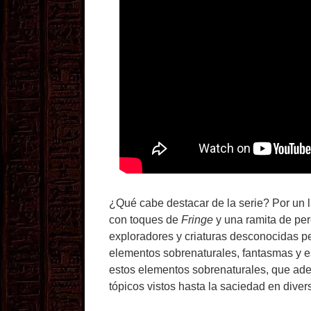
¿Qué cabe destacar de la serie? Por un l
con toques de
Fringe
y una ramita de pe
exploradores y criaturas desconocidas p
elementos sobrenaturales, fantasmas y e
estos elementos sobrenaturales, que ade
tópicos vistos hasta la saciedad en divers