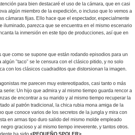
atención para bien destacaré el uso de la cámara, que en casi
eva algún miembro de la expedición, o incluso que lo vemos a
as cámaras fijas. Ello hace que el espectador, especialmente
e iluminado, parezca que se encuentra en el mismo escenario
ncanta la inmersión en este tipo de producciones, así que en
es que como se supone que están rodando episodios para un
lgún "taco" se le censura con el clásico pitido, y no solo
ca con los clásicos cuadraditos que distorsionan la imagen.
tagonistas me parecen muy estereotipados, casi tanto o más
a serie: Un hijo que admira y al mismo tiempo guarda rencor a
nzas de encontrar a su marido y al mismo tiempo recuperar la
tado al patrón tradicional, la chica rubia mona amiga de la
ino que conoce varios de los secretos de la jungla y mira con
alista en armas tipo duro salido del mismo molde empleado
 negro gracioso y al mismo tiempo irreverente, y tantos otros.
ndente ha sido
<PEQUEÑO SPOLER>
es que el negro no es