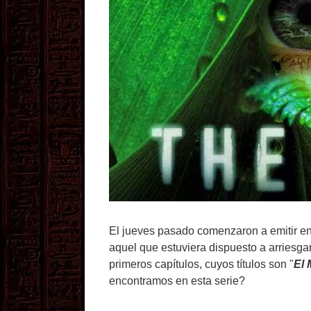
El jueves pasado comenzaron a emitir e
aquel que estuviera dispuesto a arriesgar
primeros capítulos, cuyos títulos son "
El
encontramos en esta serie?