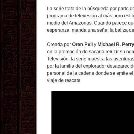
La serie trata de la búsqueda por parte d
programa de televesión al más puro estil
medio del Amazonas. Cuando parece que la
esperanza, manda una señal la baliza de
Creada por
Oren Peli
y
Michael R. Perr
en la promoción de sacar a relucir su n
Televisión, la serie muestra las aventur
por la familia del explorador desaparec
personal de la cadena donde se emite el 
viaje de rescate.