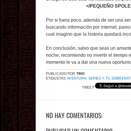
el primero en morir
</PEQUEÑO SPOLE
Por si fuera poco, además de ser una ser
buscando información por internet, parec
cual imagino que la historia quedará inc
En conclusión, salvo que seas un amante
noche, recomiendo no invertir el tiempo 
momento le va a dar una nueva oportuni
PUBLICADO POR
TINO
ETIQUETAS:
AVENTURA
,
SERIES Y TV
,
SOBRENAT
TWEET
NO HAY COMENTARIOS: