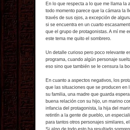
En lo que respecta a lo que me llama la 
todo momento parece que la cámara la ll
través de sus ojos, a excepción de algun
si se encuentra en un cuarto escasament
que el grupo de protagonistas. A mí me e
este tema me quito el sombrero.
Un detalle curioso pero poco relevante 
programa, cuando algún personaje suelta a
eso sino que también se le censura la bo
En cuanto a aspectos negativos, los pro
que las situaciones que se producen en l
su familia, una madre que guarda espera
buena relación con su hijo, un marino cor
infancia del protagonista, la hija del mar
retintín a la gente de pueblo, un especi
para tantos otros personajes similares, el
Si algo de todo esto ha resultado sorpre