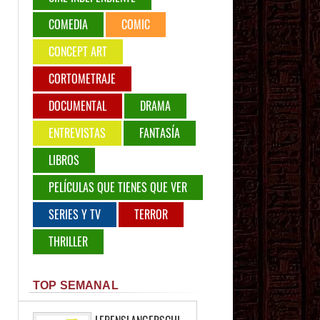
COMEDIA
COMIC
CONCEPT ART
CORTOMETRAJE
DOCUMENTAL
DRAMA
ENTREVISTAS
FANTASÍA
LIBROS
PELÍCULAS QUE TIENES QUE VER
SERIES Y TV
TERROR
THRILLER
TOP SEMANAL