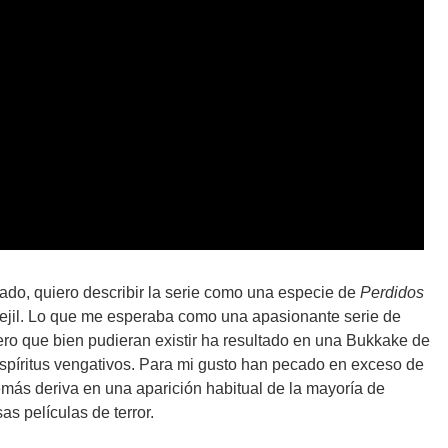
ado, quiero describir la serie como una especie de
Perdidos
rejil. Lo que me esperaba como una apasionante serie de
ero que bien pudieran existir ha resultado en una Bukkake de
spíritus vengativos. Para mi gusto han pecado en exceso de
más deriva en una aparición habitual de la mayoría de
as películas de terror.