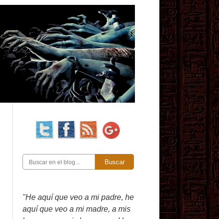
Buscar
"He aquí que veo a mi padre, he
aquí que veo a mi madre, a mis